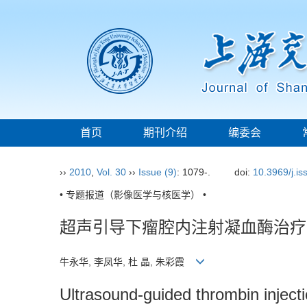
首页
期刊介绍
编委会
››
2010
,
Vol. 30
››
Issue (9)
: 1079-.
doi:
10.3969/j.i
• 专题报道（影像医学与核医学） •
超声引导下瘤腔内注射凝血酶治疗I
牛永华, 李凤华, 杜 晶, 朱彩霞
Ultrasound-guided thrombin injecti