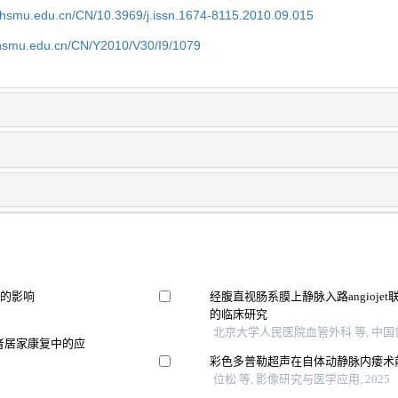
shsmu.edu.cn/CN/10.3969/j.issn.1674-8115.2010.09.015
shsmu.edu.cn/CN/Y2010/V30/I9/1079
果的影响
经腹直视肠系膜上静脉入路angioj
的临床研究
北京大学人民医院血管外科 等, 中国普
患者居家康复中的应
彩色多普勒超声在自体动静脉内瘘术
位松 等, 影像研究与医学应用, 2025