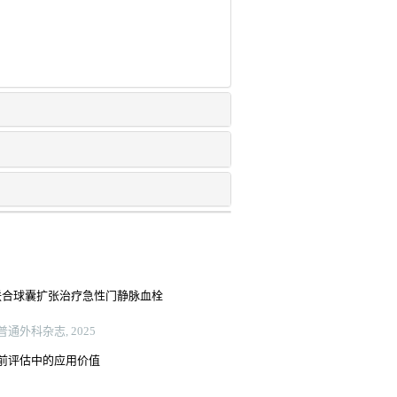
et联合球囊扩张治疗急性门静脉血栓
通外科杂志, 2025
前评估中的应用价值