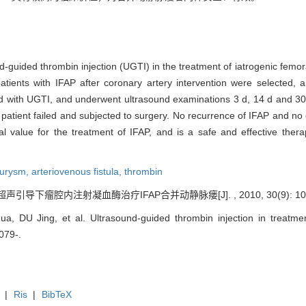
ound-guided thrombin injection (UGTI) in the treatment of iatrogenic fem
patients with IFAP after coronary artery intervention were selecte
ated with UGTI, and underwent ultrasound examinations 3 d, 14 d and 30
 patient failed and subjected to surgery. No recurrence of IFAP and no
al value for the treatment of IFAP, and is a safe and effective ther
urysm,
arteriovenous fistula,
thrombin
超声引导下瘤腔内注射凝血酶治疗IFAP合并动静脉瘘[J]. , 2010, 30(9): 107
a, DU Jing, et al. Ultrasound-guided thrombin injection in treatme
1079-.
|
Ris
|
BibTeX