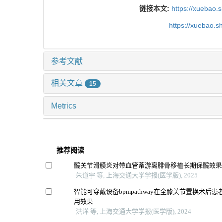
链接本文:
https://xuebao.
https://xuebao.
参考文献
相关文章
15
Metrics
推荐阅读
髋关节滑膜炎对带血管蒂游离腓骨移植长期保髋效
朱道宇 等, 上海交通大学学报(医学版), 2025
智能可穿戴设备bpmpathway在全膝关节置换术后
用效果
洪洋 等, 上海交通大学学报(医学版), 2024