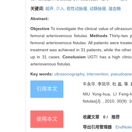
关键词:
超声,
介入,
假性动脉瘤,
动静脉瘘,
凝血酶
Abstract:
Objective
To investigate the clinical value of ultras
femoral arteriovenous fistulas.
Methods
Thirty-two 
femoral arteriovenous fistulas. All patients were tre
treatment was achieved in 31 patients, while the other
up in 31 cases.
Conclusion
UGTI has a high clinic
arteriovenous fistulas.
Key words:
ultrasonography,
intervention,
pseudoane
牛永华, 李凤华, 杜 晶, 等. 
引用本文
NIU Yong-hua, LI Feng-hu
fistulas[J]. , 2010, 30(9): 
收藏文章
0
/
推荐
使用本文
导出引用管理器
EndNote