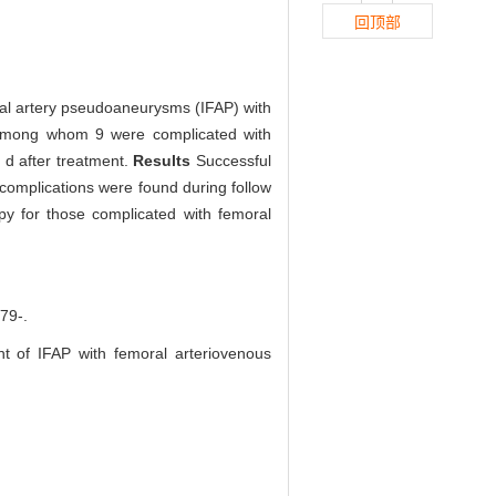
回顶部
oral artery pseudoaneurysms (IFAP) with
d, among whom 9 were complicated with
 d after treatment.
Results
Successful
 complications were found during follow
apy for those complicated with femoral
9-.
nt of IFAP with femoral arteriovenous