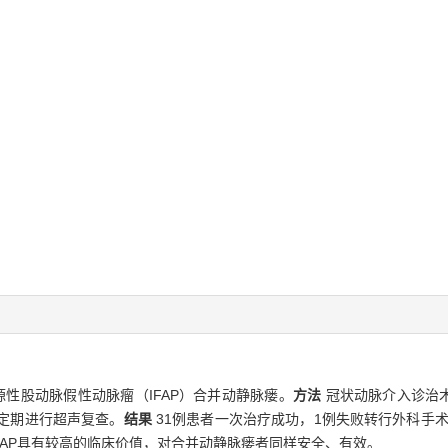
源性股动脉假性动脉瘤（IFAP）合并动静脉瘘。
方法
冠状动脉介入诊治术
 d定期进行超声复查。
结果
31例患者一次治疗成功，1例失败转行外科手术
疗IFAP具有较高的临床价值，对合并动静脉瘘者同样安全、有效。