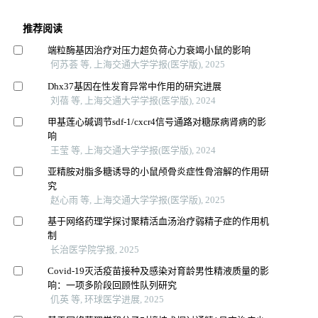
推荐阅读
端粒酶基因治疗对压力超负荷心力衰竭小鼠的影响
何苏荟 等, 上海交通大学学报(医学版), 2025
Dhx37基因在性发育异常中作用的研究进展
刘蓓 等, 上海交通大学学报(医学版), 2024
甲基莲心碱调节sdf-1/cxcr4信号通路对糖尿病肾病的影
响
王莹 等, 上海交通大学学报(医学版), 2024
亚精胺对脂多糖诱导的小鼠颅骨炎症性骨溶解的作用研
究
赵心雨 等, 上海交通大学学报(医学版), 2025
基于网络药理学探讨聚精活血汤治疗弱精子症的作用机
制
长治医学院学报, 2025
Covid-19灭活疫苗接种及感染对育龄男性精液质量的影
响：一项多阶段回顾性队列研究
仉英 等, 环球医学进展, 2025