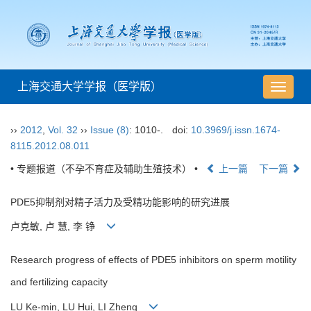
上海交通大学学报（医学版）
导
航
切
››
2012
,
Vol. 32
››
Issue (8)
: 1010-.
doi:
10.3969/j.issn.1674-
换
8115.2012.08.011
• 专题报道（不孕不育症及辅助生殖技术） •
上一篇
下一篇
PDE5抑制剂对精子活力及受精功能影响的研究进展
卢克敏, 卢 慧, 李 铮
Research progress of effects of PDE5 inhibitors on sperm motility
and fertilizing capacity
LU Ke-min, LU Hui, LI Zheng