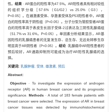
性。
结果
· AR蛋白的阳性率为47.5%。AR阳性者具有相对较低
的组织学分级［57.6%（G1/G2）vs 25.0%（G3），
P<0.05］。在雌激素受体、孕激素受体及P53阳性者中，AR蛋
白的阳性率高于阴性组（P<0.05）。分子分型为管腔型者AR蛋
白的阳性率高于表皮生长因子受体-2过表达及三阴性乳腺癌组
（51.7% vs 31.6%，P<0.05）。单因素分析结果显示，AR基
因阳性的乳腺癌患者的无复发生存、总生存、无远处转移生存
明显高于AR阴性者（P<0.05）。
结论
·乳腺癌中AR阳性患者的
预后较好，AR通路抑制剂可能成为治疗AR阳性乳腺癌的选
择。
关键词:
乳腺肿瘤,
受体,
雄激素,
预后
Abstract:
Objective
· To investigate the expression of androgen
receptor (AR) in human breast cancer and its prognostic
significance.
Methods
· A total of 183 female patients with
breast cancer were selected. The expression of AR in breast
cancer tissues was detected by immunohistochemical