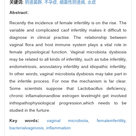
关键词:
阴道菌群,
不孕症,
细菌性阴道病,
炎症
Abstract:
Recently the incidence of female infertility is on the rise. The
variable and complicated caof infertility makes it difficult to
diagnose in clinical practise. The relationship between
vaginal flora and host immune system plays a vital role in
female physiological function. Vaginal microbiota dysbiosis
may be related to all kinds of infertility, such as tube infertility,
endometriosis, anovulatory infertility and idiopathic infertility.
In other words, vaginal microbiota dysbiosis may take part in
the infertile process. For now the mechanism is far clear.
Some scientists suppose that Lactobacillus deficiency,
chronic inflamationandlow estrogen levelmight get involved
inthispathophysiological progression,which needs to be
studied in the furture.
Key words:
vaginal microbiota,
femaleinfertility,
bacterialvaginosis,
inflammation