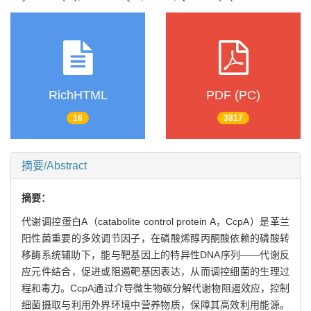
RichHTML
PDF (PC)
16
3817
摘要/Abstract
摘要：
代谢调控蛋白A（catabolite control protein A，CcpA）是革兰
阳性菌重要的多效调节因子，在磷酸烯醇丙酮酸依赖的磷酸转
移酶系统辅助下，能与靶基因上的特异性DNA序列——代谢反
应元件结合，促进或阻遏靶基因表达，从而调控细菌的生理过
程和毒力。CcpA通过介导微生物碳分解代谢物阻遏效应，控制
细菌摄取与利用外界环境中营养物质，保障其高效利用能源。