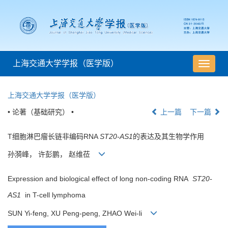
上海交通大学学报（医学版）
导
航
切
上海交通大学学报（医学版）
换
• 论著（基础研究） •
上一篇
下一篇
T细胞淋巴瘤长链非编码RNA
ST20-AS1
的表达及其生物学作用
孙漪峰， 许彭鹏， 赵维莅
Expression and biological effect of long non-coding RNA
ST20-
AS1
in T-cell lymphoma
SUN Yi-feng, XU Peng-peng, ZHAO Wei-li