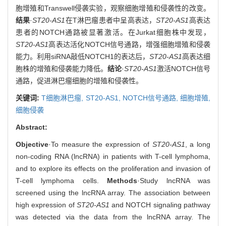
胞增殖和Transwell侵袭实验，观察细胞增殖和侵袭性的改变。
结果
·
ST20-AS1
在T淋巴瘤患者中呈高表达，
ST20-AS1
高表达
患者的NOTCH通路被显著激活。在Jurkat细胞株中发现，
ST20-AS1
高表达活化NOTCH信号通路，增强细胞增殖和侵袭
能力。利用siRNA敲低NOTCH1的表达后，
ST20-AS1
高表达细
胞株的增殖和侵袭能力降低。
结论
·
ST20-AS1
激活NOTCH信号
通路，促进淋巴瘤细胞的增殖和侵袭性。
关键词:
T细胞淋巴瘤,
ST20-AS1,
NOTCH信号通路,
细胞增殖,
细胞侵袭
Abstract:
Objective
·To measure the expression of
ST20-AS1
, a long
non-coding RNA (lncRNA) in patients with T-cell lymphoma,
and to explore its effects on the proliferation and invasion of
T-cell lymphoma cells.
Methods
·Study lncRNA was
screened using the lncRNA array. The association between
high expression of
ST20-AS1
and NOTCH signaling pathway
was detected via the data from the lncRNA array. The