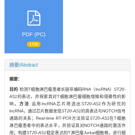
PDF (PC)
1739
摘要/Abstract
摘要：
目的
·检测T细胞淋巴瘤患者长链非编码RNA（lncRNA）
ST20-
AS1
的表达，并探索其对T细胞淋巴瘤细胞增殖和侵袭性的影
响。
方法
·运用lncRNA芯片筛选出
ST20-AS1
作为研究的
lncRNA，通过芯片数据发现
ST20-AS1
的高表达与NOTCH信号
通路的关系；Real-time RT-PCR方法验证
ST20-AS1
在T细胞
淋巴瘤患者中的表达水平，并验证其对NOTCH通路的激活作
用；构建
ST20-AS1
稳定表达的T淋巴瘤Jurkat细胞株，进行细