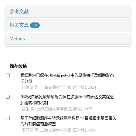
参考文献
相关文章
15
Metrics
推荐阅读
套细胞淋巴瘤在18f-fdg pet/ct中的显像特征及细胞形态
学分型
任怡璇 等, 上海交通大学学报(医学版), 2024
N型蛋白酪氨酸磷酸酶受体在肺腺癌中的表达及其促进
肿瘤转移的机制
吴雷 等, 上海交通大学学报(医学版), 2025
基于单细胞测序与转录组测序构建m2巨噬细胞基因相关
的前列腺癌预后模型
汤开然 等, 上海交通大学学报(医学版), 2025