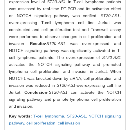
expression level of
ST20-AS1
in T-cell lymphoma patients
was assessed by real-time RT-PCR and its activation effect
on NOTCH signaling pathway was verified.
ST20-AS1
-
overexpressing T-cell lymphoma cell line Jurkat was
constructed and cell proliferation test and Transwell assay
were performed to observe changes in cell proliferation and
invasion.
Results·
ST20-AS1
was overexpressed and
NOTCH signaling pathway was significantly activated in T-
cell lymphoma patients. The overexpression of
ST20-AS1
activated the NOTCH signaling pathway and promoted
lymphoma cell proliferation and invasion in Jurkat. When
NOTCH1 was knocked down by siRNA, cell proliferation and
invasion was reduced in
ST20-AS1
-overexpressing cell line
Jurkat.
Conclusion·
ST20-AS1
can activate the NOTCH
signaling pathway and promote lymphoma cell proliferation
and invasion.
Key words:
T-cell lymphoma,
ST20-AS1,
NOTCH signaling
pathway,
cell proliferation,
cell invasion