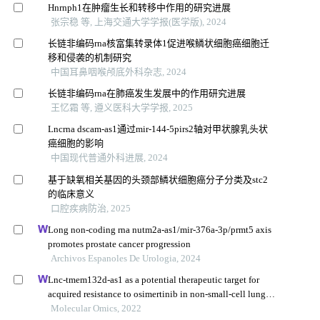
Hnrnph1在肿瘤生长和转移中作用的研究进展
张宗稳 等, 上海交通大学学报(医学版), 2024
长链非编码rna核富集转录体1促进喉鳞状细胞癌细胞迁
移和侵袭的机制研究
中国耳鼻咽喉颅底外科杂志, 2024
长链非编码rna在肺癌发生发展中的作用研究进展
王忆霜 等, 遵义医科大学学报, 2025
Lncrna dscam-as1通过mir-144-5pirs2轴对甲状腺乳头状
癌细胞的影响
中国现代普通外科进展, 2024
基于缺氧相关基因的头颈部鳞状细胞癌分子分类及stc2
的临床意义
口腔疾病防治, 2025
Long non-coding rna nutm2a-as1/mir-376a-3p/prmt5 axis
promotes prostate cancer progression
Archivos Espanoles De Urologia, 2024
Lnc-tmem132d-as1 as a potential therapeutic target for
acquired resistance to osimertinib in non-small-cell lung
cancer
Molecular Omics, 2022