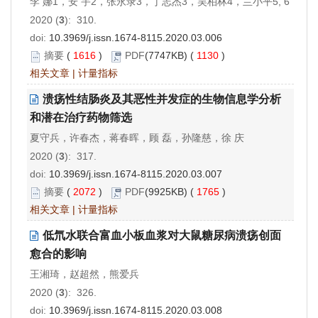
李 娜1，安 宇2，张永录3，丁志杰3，吴柏林4，兰小平5, 6
2020 (
3
): 310.
doi:
10.3969/j.issn.1674-8115.2020.03.006
摘要
(
1616
)
PDF
(7747KB) (
1130
)
相关文章
|
计量指标
溃疡性结肠炎及其恶性并发症的生物信息学分析
和潜在治疗药物筛选
夏守兵，许春杰，蒋春晖，顾 磊，孙隆慈，徐 庆
2020 (
3
): 317.
doi:
10.3969/j.issn.1674-8115.2020.03.007
摘要
(
2072
)
PDF
(9925KB) (
1765
)
相关文章
|
计量指标
低氘水联合富血小板血浆对大鼠糖尿病溃疡创面
愈合的影响
王湘琦，赵超然，熊爱兵
2020 (
3
): 326.
doi:
10.3969/j.issn.1674-8115.2020.03.008