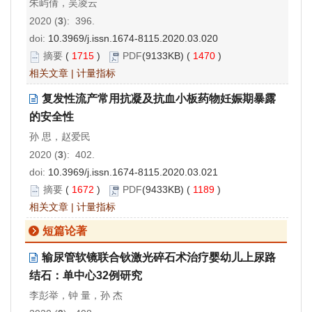
朱屿倩，吴凌云
2020 (
3
): 396.
doi:
10.3969/j.issn.1674-8115.2020.03.020
摘要
(
1715
)
PDF
(9133KB) (
1470
)
相关文章
|
计量指标
复发性流产常用抗凝及抗血小板药物妊娠期暴露
的安全性
孙 思，赵爱民
2020 (
3
): 402.
doi:
10.3969/j.issn.1674-8115.2020.03.021
摘要
(
1672
)
PDF
(9433KB) (
1189
)
相关文章
|
计量指标
短篇论著
输尿管软镜联合钬激光碎石术治疗婴幼儿上尿路
结石：单中心32例研究
李彭举，钟 量，孙 杰