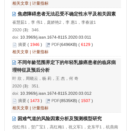
相关文章
|
计量指标
焦虑障碍患者无法忍受不确定性水平及相关因素
崔慧茹1，李 伟1，庞娇艳2，李 惠1，李春波1
2020 (
3
): 346.
doi:
10.3969/j.issn.1674-8115.2020.03.011
摘要
(
1946
)
PDF
(6496KB) (
6129
)
相关文章
|
计量指标
不同年龄范围界定下的年轻乳腺癌患者的临床病
理特征及预后分析
叶 欣，周晓云，杨 莉，王 杰，何 奇
2020 (
3
): 351.
doi:
10.3969/j.issn.1674-8115.2020.03.012
摘要
(
1473
)
PDF
(8535KB) (
1507
)
相关文章
|
计量指标
困难气道的风险因素分析及预测模型研究
倪红伟1，贺广宝1，高红梅1，祝义军1，史东平1，杭燕南