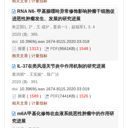
相关文章
|
计量指标
RNA N6- 甲基腺嘌呤异常修饰影响肿瘤干细胞促
进恶性肿瘤发生、发展的研究进展
朱正阳1, 2*，王 成3*，姜辰一1，赵福军1, 3, 4
2020 (
3
): 385.
doi:
10.3969/j.issn.1674-8115.2020.03.018
摘要
(
1313
)
PDF
(9561KB) (
1548
)
相关文章
|
计量指标
IL-37在类风湿关节炎中作用机制的研究进展
黄润祺*，王安妮*，陈广洁
2020 (
3
): 391.
doi:
10.3969/j.issn.1674-8115.2020.03.019
摘要
(
1589
)
PDF
(7441KB) (
1526
)
相关文章
|
计量指标
m6A甲基化修饰在血液系统恶性肿瘤中的作用研
究进展