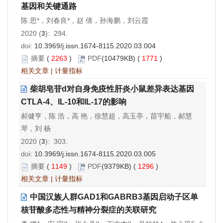
基因和关键通路
陈 思*，刘春良*，赵 倩，孙海鹏，刘云霞
2020 (
3
): 294.
doi:
10.3969/j.issn.1674-8115.2020.03.004
摘要
(
2263
)
PDF
(10479KB) (
1771
)
相关文章
|
计量指标
柴胡皂苷d对自身免疫性肝炎小鼠差异表达基因
CTLA-4、IL-10和IL-17的影响
郝健亨，陈 浩，高 艳，徐慧超，高玉亭，苗宇船，郝慧
琴，刘 杨
2020 (
3
): 303.
doi:
10.3969/j.issn.1674-8115.2020.03.005
摘要
(
1149
)
PDF
(9379KB) (
1296
)
相关文章
|
计量指标
中国汉族人群GAD1和GABRB3基因启动子区单
核苷酸多态性与精神分裂症的关联研究