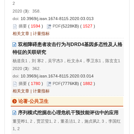
2
2020 (
3
): 358.
doi:
10.3969/j.issn.1674-8115.2020.03.013
摘要
(
1594
)
PDF
(5228KB) (
1527
)
相关文章
|
计量指标
双相障碍患者攻击行为与DRD4基因多态性及人格
特征的关联研究
杨道良1，刘 寒2，吴宇杰3，杜文永4，季卫东1，陈玄玄1
2020 (
3
): 362.
doi:
10.3969/j.issn.1674-8115.2020.03.014
摘要
(
1780
)
PDF
(7776KB) (
1882
)
相关文章
|
计量指标
论著·公共卫生
序列模式挖掘在心理危机干预技能评估中的应用
董旻晔1, 2，贾芷莹1, 2，董圣洁1, 2，施贞夙2, 3，李国红
1, 2