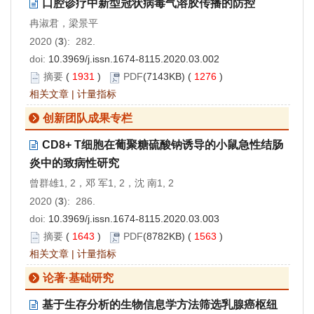
口腔诊疗中新型冠状病毒气溶胶传播的防控
冉淑君，梁景平
2020 (
3
): 282.
doi:
10.3969/j.issn.1674-8115.2020.03.002
摘要
(
1931
)
PDF
(7143KB) (
1276
)
相关文章
|
计量指标
创新团队成果专栏
CD8+ T细胞在葡聚糖硫酸钠诱导的小鼠急性结肠
炎中的致病性研究
曾群雄1, 2，邓 军1, 2，沈 南1, 2
2020 (
3
): 286.
doi:
10.3969/j.issn.1674-8115.2020.03.003
摘要
(
1643
)
PDF
(8782KB) (
1563
)
相关文章
|
计量指标
论著·基础研究
基于生存分析的生物信息学方法筛选乳腺癌枢纽