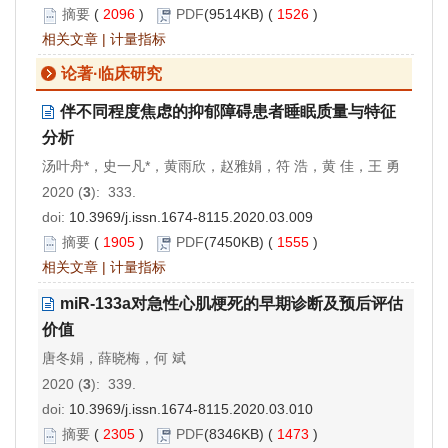
摘要
(
2096
)
PDF
(9514KB) (
1526
)
相关文章
|
计量指标
论著·临床研究
伴不同程度焦虑的抑郁障碍患者睡眠质量与特征
分析
汤叶舟*，史一凡*，黄雨欣，赵雅娟，符 浩，黄 佳，王 勇
2020 (
3
): 333.
doi:
10.3969/j.issn.1674-8115.2020.03.009
摘要
(
1905
)
PDF
(7450KB) (
1555
)
相关文章
|
计量指标
miR-133a对急性心肌梗死的早期诊断及预后评估
价值
唐冬娟，薛晓梅，何 斌
2020 (
3
): 339.
doi:
10.3969/j.issn.1674-8115.2020.03.010
摘要
(
2305
)
PDF
(8346KB) (
1473
)