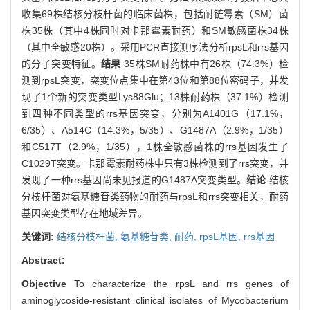
收集69株结核分枝杆菌的临床菌株，包括耐链霉素（SM）菌
株35株（其中4株同时对卡那霉素耐药）和SM敏感菌株34株
（其中全敏感20株）。采用PCR直接测序法分析rpsL和rrs基因
的分子突变特征。
结果
35株SM耐药株中有26株（74.3%）检
测到rpsL突变，突变位点集中在第43位和第88位密码子，并发
现了1个新的突变类型Lys88Glu；13株耐药株（37.1%）检测
到四种不同类型的rrs基因突变，分别为A1401G（17.1%，
6/35）、A514C（14.3%，5/35）、G1487A（2.9%，1/35）
和C517T（2.9%，1/35），1株全敏感菌株的rrs基因发生了
C1029T突变。卡那霉素耐药株中只有3株检测到了rrs突变，并
发现了一种rrs基因尚未见报道的G1487A突变类型。
结论
结核
分枝杆菌对氨基糖苷类药物的耐药与rpsL和rrs突变相关，耐药
基因突变类型存在地域差异。
关键词:
结核分枝杆菌,
氨基糖苷类,
耐药,
rpsL基因,
rrs基因
Abstract:
Objective
To characterize the rpsL and rrs genes of
aminoglycoside-resistant clinical isolates of Mycobacterium