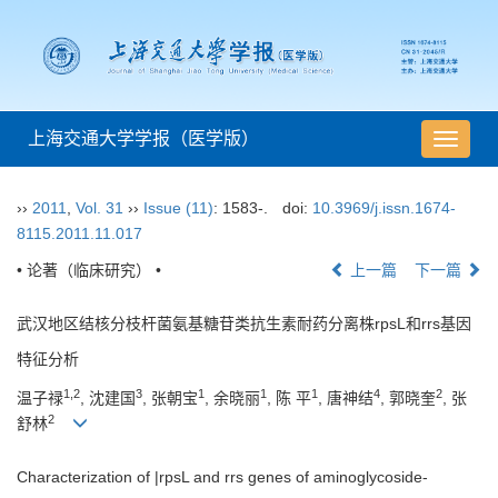
上海交通大学学报（医学版）
导
航
切
››
2011
,
Vol. 31
››
Issue (11)
: 1583-.
doi:
10.3969/j.issn.1674-
换
8115.2011.11.017
• 论著（临床研究） •
上一篇
下一篇
武汉地区结核分枝杆菌氨基糖苷类抗生素耐药分离株rpsL和rrs基因
特征分析
1,2
3
1
1
1
4
2
温子禄
, 沈建国
, 张朝宝
, 余晓丽
, 陈 平
, 唐神结
, 郭晓奎
, 张
2
舒林
Characterization of |rpsL and rrs genes of aminoglycoside-