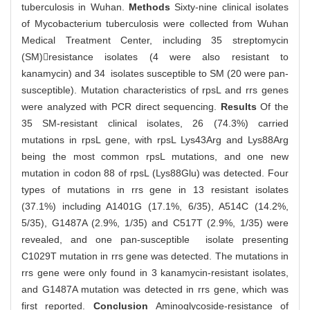
tuberculosis in Wuhan.
Methods
Sixty-nine clinical isolates
of Mycobacterium tuberculosis were collected from Wuhan
Medical Treatment Center, including 35 streptomycin
(SM)resistance isolates (4 were also resistant to
kanamycin) and 34 isolates susceptible to SM (20 were pan-
susceptible). Mutation characteristics of rpsL and rrs genes
were analyzed with PCR direct sequencing.
Results
Of the
35 SM-resistant clinical isolates, 26 (74.3%) carried
mutations in rpsL gene, with rpsL Lys43Arg and Lys88Arg
being the most common rpsL mutations, and one new
mutation in codon 88 of rpsL (Lys88Glu) was detected. Four
types of mutations in rrs gene in 13 resistant isolates
(37.1%) including A1401G (17.1%, 6/35), A514C (14.2%,
5/35), G1487A (2.9%, 1/35) and C517T (2.9%, 1/35) were
revealed, and one pan-susceptible isolate presenting
C1029T mutation in rrs gene was detected. The mutations in
rrs gene were only found in 3 kanamycin-resistant isolates,
and G1487A mutation was detected in rrs gene, which was
first reported.
Conclusion
Aminoglycoside-resistance of