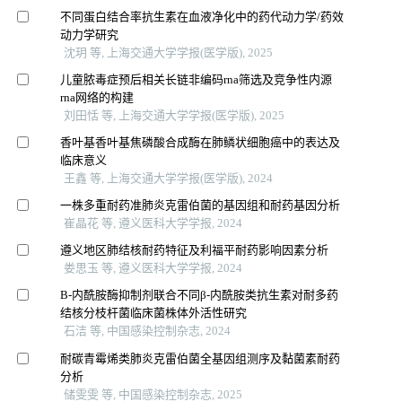
不同蛋白结合率抗生素在血液净化中的药代动力学/药效
动力学研究
沈玥 等, 上海交通大学学报(医学版), 2025
儿童脓毒症预后相关长链非编码rna筛选及竞争性内源
rna网络的构建
刘田恬 等, 上海交通大学学报(医学版), 2025
香叶基香叶基焦磷酸合成酶在肺鳞状细胞癌中的表达及
临床意义
王鑫 等, 上海交通大学学报(医学版), 2024
一株多重耐药准肺炎克雷伯菌的基因组和耐药基因分析
崔晶花 等, 遵义医科大学学报, 2024
遵义地区肺结核耐药特征及利福平耐药影响因素分析
娄思玉 等, 遵义医科大学学报, 2024
Β-内酰胺酶抑制剂联合不同β-内酰胺类抗生素对耐多药
结核分枝杆菌临床菌株体外活性研究
石洁 等, 中国感染控制杂志, 2024
耐碳青霉烯类肺炎克雷伯菌全基因组测序及黏菌素耐药
分析
储雯雯 等, 中国感染控制杂志, 2025