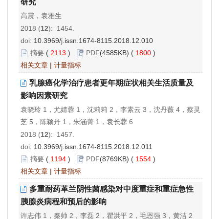
研究
高震，袁雅生
2018 (
12
): 1454.
doi:
10.3969/j.issn.1674-8115.2018.12.010
摘要
(
2113
)
PDF
(4585KB) (
1800
)
相关文章
|
计量指标
乳腺癌化学治疗患者更年期症状相关生活质量及
影响因素研究
袁晓玲 1，尤婧蓉 1，沈莉莉 2，李素云 3，沈丹薇 4，蔡灵
芝 5，陈颖丹 1，朱涵菁 1，袁长蓉 6
2018 (
12
): 1457.
doi:
10.3969/j.issn.1674-8115.2018.12.011
摘要
(
1194
)
PDF
(8769KB) (
1554
)
相关文章
|
计量指标
多重耐药革兰阴性菌感染对中度重症和重症急性
胰腺炎病程和预后的影响
许志伟 1，秦帅 2，李磊 2，瞿洪平 2，毛恩强 3，黄洁 2