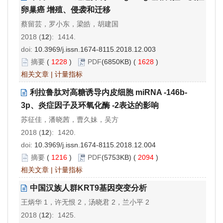
卵巢癌 增殖、侵袭和迁移
蔡留芸，罗小东，梁皓，胡建国
2018 (
12
): 1414.
doi:
10.3969/j.issn.1674-8115.2018.12.003
摘要
(
1228
)
PDF
(6850KB) (
1628
)
相关文章
|
计量指标
利拉鲁肽对高糖诱导内皮细胞 miRNA -146b-
3p、炎症因子及环氧化酶 -2表达的影响
苏征佳，潘晓茜，曹久妹，吴方
2018 (
12
): 1420.
doi:
10.3969/j.issn.1674-8115.2018.12.004
摘要
(
1216
)
PDF
(5753KB) (
2094
)
相关文章
|
计量指标
中国汉族人群KRT9基因突变分析
王炳华 1，许无恨 2，汤晓君 2，兰小平 2
2018 (
12
): 1425.