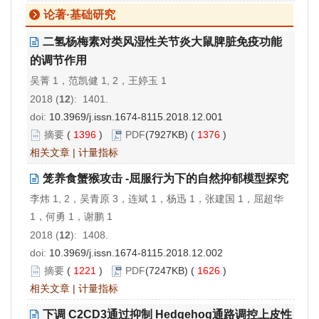
论著·基础研究
二氢杨梅素对类风湿性关节炎大鼠脾脏免疫功能
的调节作用
吴菁 1，范凯健 1, 2，王婷玉 1
2018 (
12
): 1401.
doi:
10.3969/j.issn.1674-8115.2018.12.001
摘要
(
1396
)
PDF
(7927KB) (
1376
)
相关文章
|
计量指标
笼养食蟹猴攻击 -屈服行为下的自然抑郁模型探究
李炜 1, 2，吴青原 3，连斌 1，杨迅 1，张建国 1，屈超华
1，何勇 1，谢鹏 1
2018 (
12
): 1408.
doi:
10.3969/j.issn.1674-8115.2018.12.002
摘要
(
1221
)
PDF
(7247KB) (
1626
)
相关文章
|
计量指标
下调 C2CD3通过抑制 Hedgehog通路调控上皮性