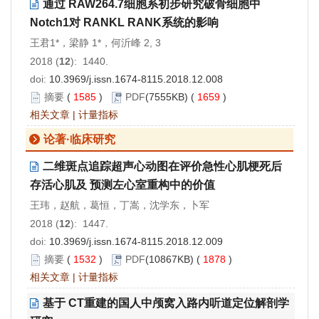
通过 RAW264.7细胞系初步研究破骨细胞中
Notch1对 RANKL RANK系统的影响
王君1*，梁静 1*，何沂峰 2, 3
2018 (
12
): 1440.
doi:
10.3969/j.issn.1674-8115.2018.12.008
摘要
(
1585
)
PDF
(7555KB) (
1659
)
相关文章
|
计量指标
论著·临床研究
二维斑点追踪超声心动图在评价急性心肌梗死后
存活心肌及 预测左心室重构中的价值
王玮，赵航，葛恒，丁嵩，沈学东，卜军
2018 (
12
): 1447.
doi:
10.3969/j.issn.1674-8115.2018.12.009
摘要
(
1532
)
PDF
(10867KB) (
1878
)
相关文章
|
计量指标
基于 CT重建的国人中颅窝入路内听道定位解剖学