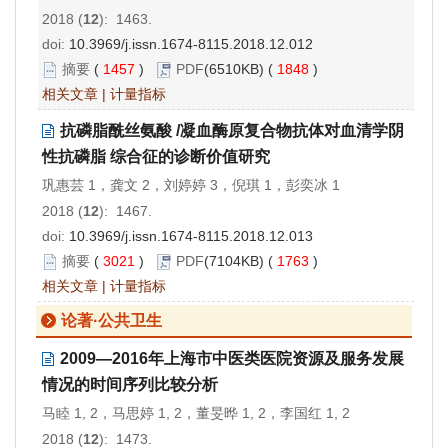
2018 (
12
): 1463.
doi:
10.3969/j.issn.1674-8115.2018.12.012
摘要
(
1457
)
PDF
(6510KB) (
1848
)
相关文章
|
计量指标
抗磷脂酰丝氨酸 /凝血酶原复合物抗体对血清学阴
性抗磷脂 综合征的诊断价值研究
巩惠芸 1，龚文 2，刘婷婷 3，倪琪 1，彭奕冰 1
2018 (
12
): 1467.
doi:
10.3969/j.issn.1674-8115.2018.12.013
摘要
(
3021
)
PDF
(7104KB) (
1763
)
相关文章
|
计量指标
论著·公共卫生
2009—2016年上海市中医类医院资源及服务发展
情况的时间序列比较分析
马睦 1, 2，马思婷 1, 2，董旻晔 1, 2，李国红 1, 2
2018 (
12
): 1473.