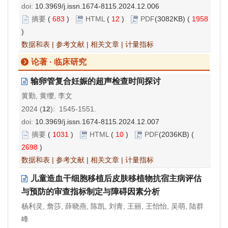
doi:
10.3969/j.issn.1674-8115.2024.12.006
摘要
(
683
)
HTML
(
12
)
PDF
(3082KB) (
1958
)
数据和表
|
参考文献
|
相关文章
|
计量指标
论著 · 临床研究
输卵管复合妊娠的超声检查时间探讨
黄勤, 黄缨, 李文
2024 (
12
): 1545-1551.
doi:
10.3969/j.issn.1674-8115.2024.12.007
摘要
(
1031
)
HTML
(
10
)
PDF
(2036KB) (
2698
)
数据和表
|
参考文献
|
相关文章
|
计量指标
儿童造血干细胞移植后皮肤移植物抗宿主病评估
与预防的审查指标制定与障碍因素分析
杨利灵, 詹莎, 薛晓燕, 陈凯, 刘青, 王丽, 王怡怡, 吴萌, 陆群
峰