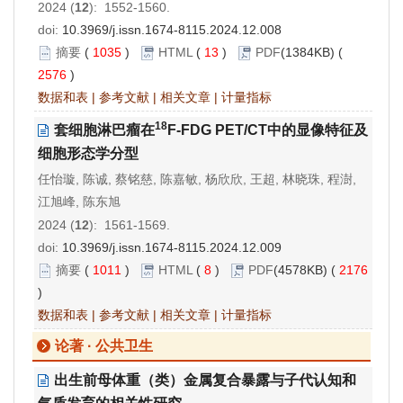
2024 (
12
): 1552-1560.
doi:
10.3969/j.issn.1674-8115.2024.12.008
摘要
(
1035
)
HTML
(
13
)
PDF
(1384KB) (
2576
)
数据和表
|
参考文献
|
相关文章
|
计量指标
18
套细胞淋巴瘤在
F-FDG PET/CT中的显像特征及
细胞形态学分型
任怡璇, 陈诚, 蔡铭慈, 陈嘉敏, 杨欣欣, 王超, 林晓珠, 程澍,
江旭峰, 陈东旭
2024 (
12
): 1561-1569.
doi:
10.3969/j.issn.1674-8115.2024.12.009
摘要
(
1011
)
HTML
(
8
)
PDF
(4578KB) (
2176
)
数据和表
|
参考文献
|
相关文章
|
计量指标
论著 · 公共卫生
出生前母体重（类）金属复合暴露与子代认知和