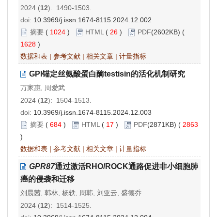
2024 (
12
): 1490-1503.
doi:
10.3969/j.issn.1674-8115.2024.12.002
摘要
(
1024
)
HTML
(
26
)
PDF
(2602KB) (
1628
)
数据和表
|
参考文献
|
相关文章
|
计量指标
GPI锚定丝氨酸蛋白酶testisin的活化机制研究
万家惠, 周爱武
2024 (
12
): 1504-1513.
doi:
10.3969/j.issn.1674-8115.2024.12.003
摘要
(
684
)
HTML
(
17
)
PDF
(2871KB) (
2863
)
数据和表
|
参考文献
|
相关文章
|
计量指标
GPR87
通过激活RHO/ROCK通路促进非小细胞肺
癌的侵袭和迁移
刘晨茜, 韩林, 杨轶, 周韩, 刘亚云, 盛德乔
2024 (
12
): 1514-1525.