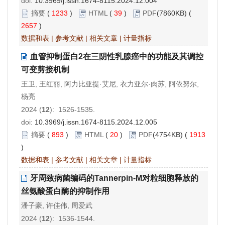
doi:
10.3969/j.issn.1674-8115.2024.12.004
摘要
(
1233
)
HTML
(
39
)
PDF
(7860KB) (
2657
)
数据和表
|
参考文献
|
相关文章
|
计量指标
血管抑制蛋白2在三阴性乳腺癌中的功能及其调控
可变剪接机制
王卫, 王红丽, 阿力比亚提·艾尼, 衣力亚尔·肉苏, 阿依努尔,
杨亮
2024 (
12
): 1526-1535.
doi:
10.3969/j.issn.1674-8115.2024.12.005
摘要
(
893
)
HTML
(
20
)
PDF
(4754KB) (
1913
)
数据和表
|
参考文献
|
相关文章
|
计量指标
牙周致病菌编码的Tannerpin-M对粒细胞释放的
丝氨酸蛋白酶的抑制作用
潘子豪, 许佳伟, 周爱武
2024 (
12
): 1536-1544.