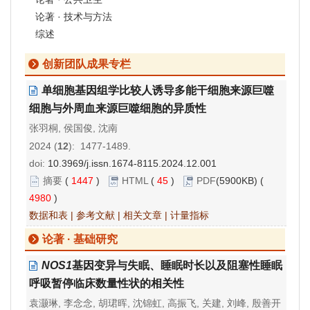
论著 · 技术与方法
综述
创新团队成果专栏
单细胞基因组学比较人诱导多能干细胞来源巨噬
细胞与外周血来源巨噬细胞的异质性
张羽桐, 侯国俊, 沈南
2024 (
12
): 1477-1489.
doi:
10.3969/j.issn.1674-8115.2024.12.001
摘要
(
1447
)
HTML
(
45
)
PDF
(5900KB) (
4980
)
数据和表
|
参考文献
|
相关文章
|
计量指标
论著 · 基础研究
NOS1
基因变异与失眠、睡眠时长以及阻塞性睡眠
呼吸暂停临床数量性状的相关性
袁灏琳, 李念念, 胡珺晖, 沈锦虹, 高振飞, 关建, 刘峰, 殷善开