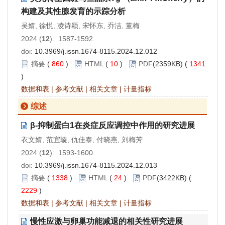
构建及其性腺发育的示踪分析
吴婧, 徐悦, 凌诗颖, 宋怀东, 乔洁, 董梅
2024 (
12
): 1587-1592.
doi:
10.3969/j.issn.1674-8115.2024.12.012
摘要
(
860
)
HTML
(
10
)
PDF
(2359KB) (
1341
)
数据和表
|
参考文献
|
相关文章
|
计量指标
综述
β-抑制蛋白1在炎症反应调控中作用的研究进展
衣文婧, 范宜璇, 仇佳泰, 付晓燕, 刘梅芳
2024 (
12
): 1593-1600.
doi:
10.3969/j.issn.1674-8115.2024.12.013
摘要
(
1338
)
HTML
(
24
)
PDF
(3422KB) (
2229
)
数据和表
|
参考文献
|
相关文章
|
计量指标
慢性应激与卵巢功能减退的相关性研究进展