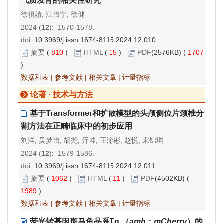
气质发育的相关性研究
徐祖婧, 江怡宁, 徐健
2024 (
12
): 1570-1578.
doi:
10.3969/j.issn.1674-8115.2024.12.010
摘要
(
810
)
HTML
(
15
)
PDF
(2576KB) (
1707
)
数据和表
|
参考文献
|
相关文章
|
计量指标
论著 · 技术与方法
基于Transformer和扩散模型的头颅侧位片颈椎分
割方法在正畸临床中的初步应用
刘洋, 吴梦怡, 胡尧, 亓坤, 王渝彬, 赵悦, 宋锦璘
2024 (
12
): 1579-1586.
doi:
10.3969/j.issn.1674-8115.2024.12.011
摘要
(
1062
)
HTML
(
11
)
PDF
(4502KB) (
1989
)
数据和表
|
参考文献
|
相关文章
|
计量指标
荧光转基因斑马鱼品系Tg （
amh
：
mCherry
）的