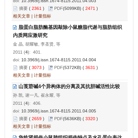
doi:
10.3969/j.issn.1674-8115.2011.04.003
摘要
(
2361
)
PDF
(5099KB) (
2471
)
相关文章
|
计量指标
脂蛋白脂肪酶基因敲除小鼠糖脂代谢与脂肪组织
内质网应激研究
金 晶, 胡耀敏, 李圣贤, 等
2011 (
4
): 401.
doi:
10.3969/j.issn.1674-8115.2011.04.004
摘要
(
3073
)
PDF
(5372KB) (
3631
)
相关文章
|
计量指标
山莨菪碱4个异构体的分离及其抗胆碱活性比较
孙 凯, 谢一凡, 崔永耀, 等
2011 (
4
): 406.
doi:
10.3969/j.issn.1674-8115.2011.04.005
摘要
(
2659
)
PDF
(5636KB) (
3320
)
相关文章
|
计量指标
急性肾损伤小鼠肺组织损伤特点及水孔蛋白表达