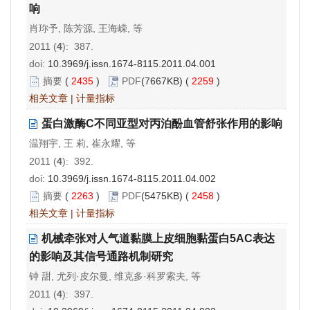
响
肖珎予, 陈芳源, 王海嵘, 等
2011 (
4
): 387.
doi:
10.3969/j.issn.1674-8115.2011.04.001
摘要
(
2435
)
PDF
(7667KB) (
2259
)
相关文章
|
计量指标
蛋白激酶C不同亚型对丙泊酚血管舒张作用的影响
温翔宇, 王 莉, 崔永耀, 等
2011 (
4
): 392.
doi:
10.3969/j.issn.1674-8115.2011.04.002
摘要
(
2263
)
PDF
(5475KB) (
2458
)
相关文章
|
计量指标
机械牵张对人气道黏膜上皮细胞黏蛋白5AC表达
的影响及其信号通路机制研究
钟 甜, 尤列·皮尔曼, 维克多·科罗索夫, 等
2011 (
4
): 397.