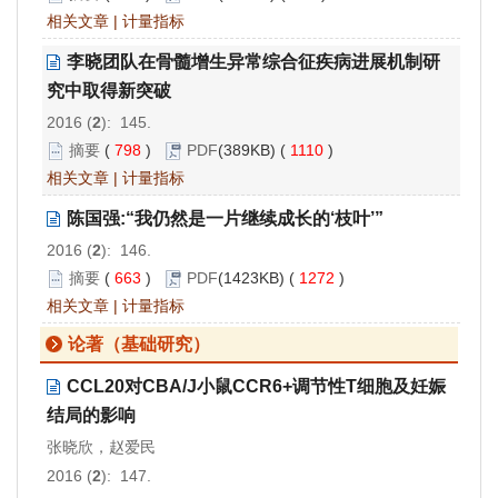
相关文章
|
计量指标
李晓团队在骨髓增生异常综合征疾病进展机制研
究中取得新突破
2016 (
2
): 145.
摘要
(
798
)
PDF
(389KB) (
1110
)
相关文章
|
计量指标
陈国强:“我仍然是一片继续成长的‘枝叶’”
2016 (
2
): 146.
摘要
(
663
)
PDF
(1423KB) (
1272
)
相关文章
|
计量指标
论著（基础研究）
CCL20对CBA/J小鼠CCR6+调节性T细胞及妊娠
结局的影响
张晓欣，赵爱民
2016 (
2
): 147.