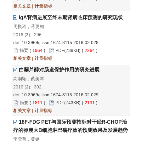
相关文章
|
计量指标
IgA肾病进展至终末期肾病临床预测的研究现状
周悦玲，蒋更如
2016 (
2
): 296.
doi:
10.3969/j.issn.1674-8115.2016.02.028
摘要
(
1964
)
PDF
(738KB) (
2264
)
相关文章
|
计量指标
白藜芦醇对肠道保护作用的研究进展
高润颖，蔡美琴
2016 (
2
): 302.
doi:
10.3969/j.issn.1674-8115.2016.02.029
摘要
(
1811
)
PDF
(743KB) (
2131
)
相关文章
|
计量指标
18F-FDG PET与国际预测指标对于经R-CHOP治
疗的弥漫大B细胞淋巴瘤疗效的预测效果及发展趋势
李雪菁，黄钢