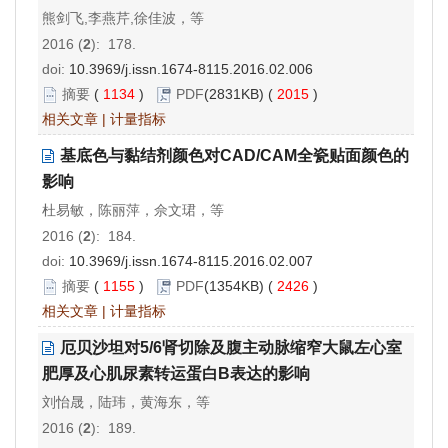
熊剑飞,李燕芹,徐佳波，等
2016 (
2
): 178.
doi:
10.3969/j.issn.1674-8115.2016.02.006
摘要
(
1134
)
PDF
(2831KB) (
2015
)
相关文章
|
计量指标
基底色与黏结剂颜色对CAD/CAM全瓷贴面颜色的
影响
杜易敏，陈丽萍，佘文珺，等
2016 (
2
): 184.
doi:
10.3969/j.issn.1674-8115.2016.02.007
摘要
(
1155
)
PDF
(1354KB) (
2426
)
相关文章
|
计量指标
厄贝沙坦对5/6肾切除及腹主动脉缩窄大鼠左心室
肥厚及心肌尿素转运蛋白B表达的影响
刘怡晟，陆玮，黄海东，等
2016 (
2
): 189.