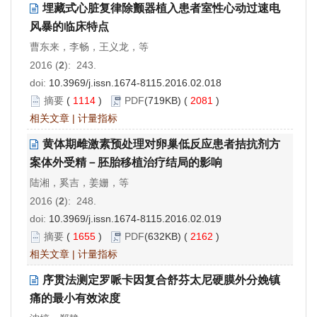
埋藏式心脏复律除颤器植入患者室性心动过速电
风暴的临床特点
曹东来，李畅，王义龙，等
2016 (
2
): 243.
doi:
10.3969/j.issn.1674-8115.2016.02.018
摘要
(
1114
)
PDF
(719KB) (
2081
)
相关文章
|
计量指标
黄体期雌激素预处理对卵巢低反应患者拮抗剂方
案体外受精－胚胎移植治疗结局的影响
陆湘，奚吉，姜姗，等
2016 (
2
): 248.
doi:
10.3969/j.issn.1674-8115.2016.02.019
摘要
(
1655
)
PDF
(632KB) (
2162
)
相关文章
|
计量指标
序贯法测定罗哌卡因复合舒芬太尼硬膜外分娩镇
痛的最小有效浓度