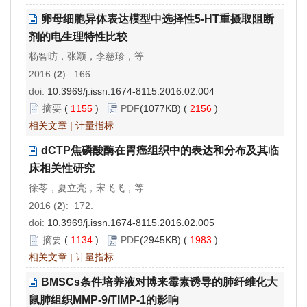
卵母细胞异体表达模型中选择性5-HT重摄取阻断
剂的电生理特性比较
杨智昉，张颖，李慈珍，等
2016 (
2
): 166.
doi:
10.3969/j.issn.1674-8115.2016.02.004
摘要
(
1155
)
PDF
(1077KB) (
2156
)
相关文章
|
计量指标
dCTP焦磷酸酶在胃癌组织中的表达和分布及其临
床相关性研究
徐苓，夏立亮，宋飞飞，等
2016 (
2
): 172.
doi:
10.3969/j.issn.1674-8115.2016.02.005
摘要
(
1134
)
PDF
(2945KB) (
1983
)
相关文章
|
计量指标
BMSCs条件培养液对博来霉素诱导的肺纤维化大
鼠肺组织MMP-9/TIMP-1的影响