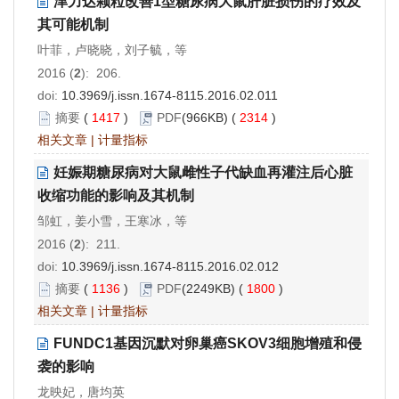
津力达颗粒改善1型糖尿病大鼠肝脏损伤的疗效及
其可能机制
叶菲，卢晓晓，刘子毓，等
2016 (
2
): 206.
doi:
10.3969/j.issn.1674-8115.2016.02.011
摘要
(
1417
)
PDF
(966KB) (
2314
)
相关文章
|
计量指标
妊娠期糖尿病对大鼠雌性子代缺血再灌注后心脏
收缩功能的影响及其机制
邹虹，姜小雪，王寒冰，等
2016 (
2
): 211.
doi:
10.3969/j.issn.1674-8115.2016.02.012
摘要
(
1136
)
PDF
(2249KB) (
1800
)
相关文章
|
计量指标
FUNDC1基因沉默对卵巢癌SKOV3细胞增殖和侵
袭的影响
龙映妃，唐均英