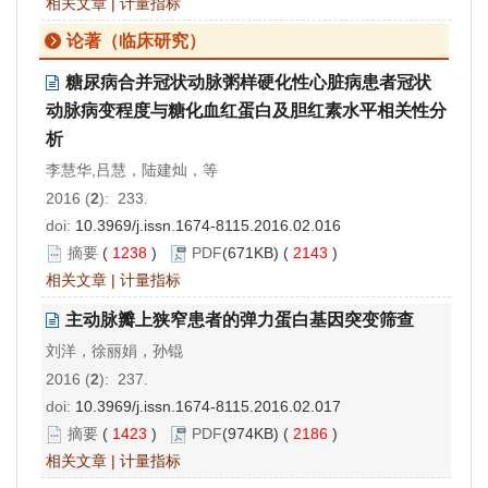
相关文章
|
计量指标
论著（临床研究）
糖尿病合并冠状动脉粥样硬化性心脏病患者冠状
动脉病变程度与糖化血红蛋白及胆红素水平相关性分
析
李慧华,吕慧，陆建灿，等
2016 (
2
): 233.
doi:
10.3969/j.issn.1674-8115.2016.02.016
摘要
(
1238
)
PDF
(671KB) (
2143
)
相关文章
|
计量指标
主动脉瓣上狭窄患者的弹力蛋白基因突变筛查
刘洋，徐丽娟，孙锟
2016 (
2
): 237.
doi:
10.3969/j.issn.1674-8115.2016.02.017
摘要
(
1423
)
PDF
(974KB) (
2186
)
相关文章
|
计量指标