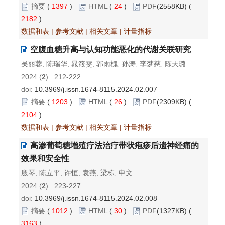
摘要
(
1397
)
HTML
(
24
)
PDF
(2558KB) (
2182
)
数据和表
|
参考文献
|
相关文章
|
计量指标
空腹血糖升高与认知功能恶化的代谢关联研究
吴丽蓉, 陈瑞华, 晁筱雯, 郭雨槐, 孙涛, 李梦慈, 陈天璐
2024 (
2
): 212-222.
doi:
10.3969/j.issn.1674-8115.2024.02.007
摘要
(
1203
)
HTML
(
26
)
PDF
(2309KB) (
2104
)
数据和表
|
参考文献
|
相关文章
|
计量指标
高渗葡萄糖增殖疗法治疗带状疱疹后遗神经痛的
效果和安全性
殷琴, 陈立平, 许恒, 袁燕, 梁栋, 申文
2024 (
2
): 223-227.
doi:
10.3969/j.issn.1674-8115.2024.02.008
摘要
(
1012
)
HTML
(
30
)
PDF
(1327KB) (
3163
)