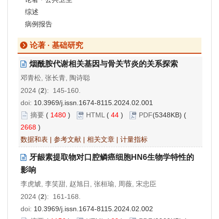
综述
病例报告
论著 · 基础研究
烟酰胺代谢相关基因与骨关节炎的关系探索
邓青松, 张长青, 陶诗聪
2024 (
2
): 145-160.
doi:
10.3969/j.issn.1674-8115.2024.02.001
摘要
(
1480
)
HTML
(
44
)
PDF
(5348KB) (
2668
)
数据和表
|
参考文献
|
相关文章
|
计量指标
牙龈素提取物对口腔鳞癌细胞HN6生物学特性的
影响
李虎虓, 李笑甜, 赵旭日, 张桓瑜, 周薇, 宋忠臣
2024 (
2
): 161-168.
doi:
10.3969/j.issn.1674-8115.2024.02.002