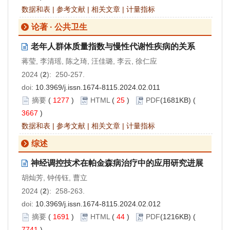
数据和表
|
参考文献
|
相关文章
|
计量指标
论著 · 公共卫生
老年人群体质量指数与慢性代谢性疾病的关系
蒋莹, 李清瑶, 陈之琦, 汪佳璐, 李云, 徐仁应
2024 (
2
): 250-257.
doi:
10.3969/j.issn.1674-8115.2024.02.011
摘要
(
1277
)
HTML
(
25
)
PDF
(1681KB) (
3667
)
数据和表
|
参考文献
|
相关文章
|
计量指标
综述
神经调控技术在帕金森病治疗中的应用研究进展
胡灿芳, 钟传钰, 曹立
2024 (
2
): 258-263.
doi:
10.3969/j.issn.1674-8115.2024.02.012
摘要
(
1691
)
HTML
(
44
)
PDF
(1216KB) (
7741
)