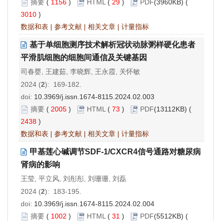
摘要
(
1156
)
HTML
(
29
)
PDF
(3960KB) (
3010
)
数据和表
|
参考文献
|
相关文章
|
计量指标
基于单细胞测序技术解析冠状动脉粥样硬化患者
平滑肌细胞的细胞间通信及关键基因
司春婴, 王建茹, 李晓辉, 王永霞, 关怀敏
2024 (
2
): 169-182.
doi:
10.3969/j.issn.1674-8115.2024.02.003
摘要
(
2005
)
HTML
(
73
)
PDF
(13112KB) (
2438
)
数据和表
|
参考文献
|
相关文章
|
计量指标
甲基莲心碱调节SDF-1/CXCR4信号通路对糖尿病
肾病的影响
王莹, 平立风, 刘彤彤, 刘珊珊, 刘磊
2024 (
2
): 183-195.
doi:
10.3969/j.issn.1674-8115.2024.02.004
摘要
(
1002
)
HTML
(
31
)
PDF
(5512KB) (