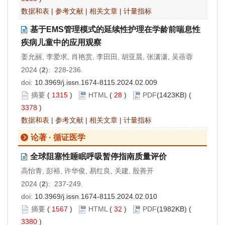
数据和表
|
参考文献
|
相关文章
|
计量指标
基于EMS管理模式的延续性护理在学龄前喘息性
疾病儿童中的应用观察
姜允丽, 李爱求, 肖艳赏, 李田田, 胡亚晨, 张潇潇, 吴蓓蓉
2024 (
2
): 228-236.
doi:
10.3969/j.issn.1674-8115.2024.02.009
摘要
(
1315
)
HTML
(
28
)
PDF
(1423KB) (
3378
)
数据和表
|
参考文献
|
相关文章
|
计量指标
论著 · 循证医学
全球阻塞性睡眠呼吸暂停指南质量评价
高怡青, 彭裕, 许华俊, 易红良, 关建, 殷善开
2024 (
2
): 237-249.
doi:
10.3969/j.issn.1674-8115.2024.02.010
摘要
(
1567
)
HTML
(
32
)
PDF
(1982KB) (
3380
)