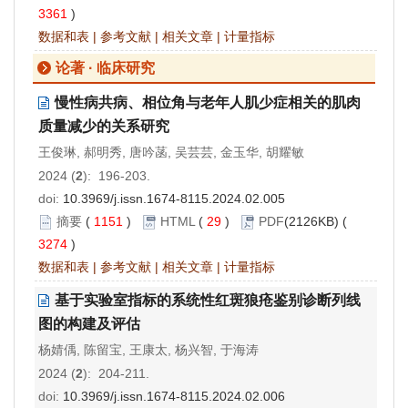
3361
)
数据和表
|
参考文献
|
相关文章
|
计量指标
论著 · 临床研究
慢性病共病、相位角与老年人肌少症相关的肌肉
质量减少的关系研究
王俊琳, 郝明秀, 唐吟菡, 吴芸芸, 金玉华, 胡耀敏
2024 (
2
): 196-203.
doi:
10.3969/j.issn.1674-8115.2024.02.005
摘要
(
1151
)
HTML
(
29
)
PDF
(2126KB) (
3274
)
数据和表
|
参考文献
|
相关文章
|
计量指标
基于实验室指标的系统性红斑狼疮鉴别诊断列线
图的构建及评估
杨婧偊, 陈留宝, 王康太, 杨兴智, 于海涛
2024 (
2
): 204-211.
doi:
10.3969/j.issn.1674-8115.2024.02.006