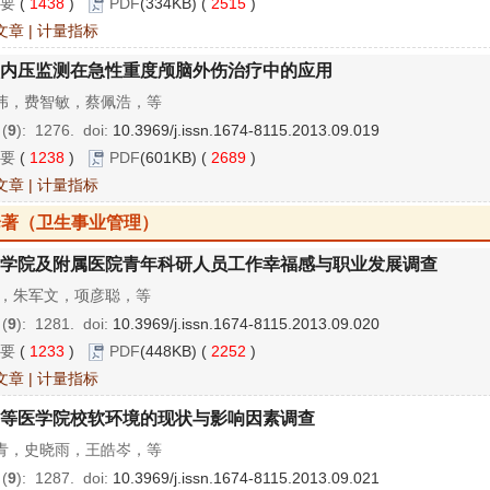
要
(
1438
)
PDF
(334KB) (
2515
)
文章
|
计量指标
内压监测在急性重度颅脑外伤治疗中的应用
伟，费智敏，蔡佩浩，等
 (
9
): 1276.
doi:
10.3969/j.issn.1674-8115.2013.09.019
要
(
1238
)
PDF
(601KB) (
2689
)
文章
|
计量指标
论著（卫生事业管理）
学院及附属医院青年科研人员工作幸福感与职业发展调查
玮，朱军文，项彦聪，等
 (
9
): 1281.
doi:
10.3969/j.issn.1674-8115.2013.09.020
要
(
1233
)
PDF
(448KB) (
2252
)
文章
|
计量指标
等医学院校软环境的现状与影响因素调查
青，史晓雨，王皓岑，等
 (
9
): 1287.
doi:
10.3969/j.issn.1674-8115.2013.09.021