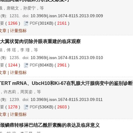
娥，唐晓文，孙爱宁，等
 (
9
): 1231.
doi:
10.3969/j.issn.1674-8115.2013.09.009
要
(
1266
)
PDF
(301KB) (
2161
)
文章
|
计量指标
大翼状胬肉切除并眼表重建的临床观察
娟，傅 瑶，李 瑾，等
 (
9
): 1235.
doi:
10.3969/j.issn.1674-8115.2013.09.010
要
(
1244
)
PDF
(804KB) (
2961
)
文章
|
计量指标
TERT mRNA、UbcH10和Ki-67在乳腺大汗腺病变中的鉴别诊
明，许杰莉，周英姿，等
 (
9
): 1239.
doi:
10.3969/j.issn.1674-8115.2013.09.011
要
(
1278
)
PDF
(536KB) (
2603
)
文章
|
计量指标
颈鳞癌转移淋巴结乙酰肝素酶的表达及临床意义