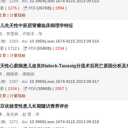
 (
9
): 1259.
doi:
10.3969/j.issn.1674-8115.2013.09.015
要
(
1275
)
PDF
(267KB) (
1994
)
文章
|
计量指标
儿先天性中胚层肾瘤临床病理学特征
洁，管雯斌，许恪淳，等
 (
9
): 1263.
doi:
10.3969/j.issn.1674-8115.2013.09.016
要
(
1712
)
PDF
(558KB) (
2294
)
文章
|
计量指标
天性心脏病患儿改良Blalock-Taussig分流术后死亡原因分析
婷，顾晓蓉，傅丽娟
 (
9
): 1267.
doi:
10.3969/j.issn.1674-8115.2013.09.017
要
(
1334
)
PDF
(308KB) (
2057
)
文章
|
计量指标
豆状核变性患儿长期随访营养评价
事，焦先婷，赵 蕾，等
 (
9
): 1271.
doi:
10.3969/j.issn.1674-8115.2013.09.018