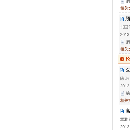
摘
相关
颅
书国
2013
摘
相关
医
陈 
2013
摘
相关
高
章雅
2013