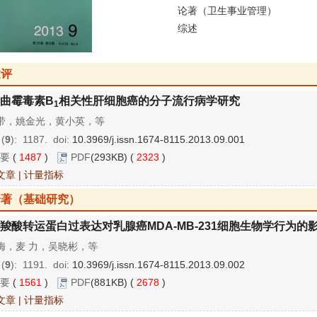
论著（卫生事业管理）
综述
述评
曲霉毒素B
相关性肝细胞癌的分子流行病学研究
1
带，姚金光，黄小英，等
 (
9
): 1187.
doi:
10.3969/j.issn.1674-8115.2013.09.001
要
(
1487
)
PDF
(293KB) (
2323
)
文章
|
计量指标
论著（基础研究）
羧酸转运蛋白过表达对乳腺癌MDA-MB-231细胞生物学行为的
梅，麦 力，吴晓彬，等
 (
9
): 1191.
doi:
10.3969/j.issn.1674-8115.2013.09.002
要
(
1561
)
PDF
(881KB) (
2678
)
文章
|
计量指标