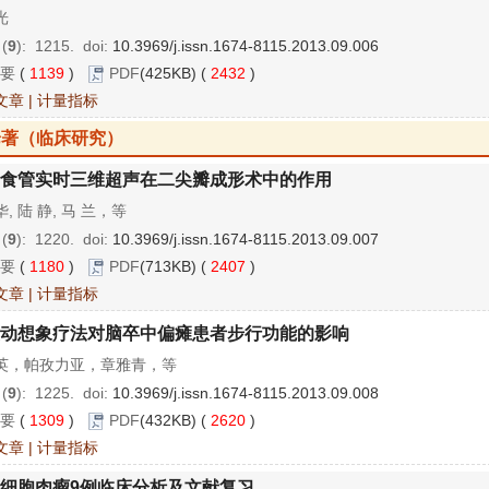
光
 (
9
): 1215.
doi:
10.3969/j.issn.1674-8115.2013.09.006
要
(
1139
)
PDF
(425KB) (
2432
)
文章
|
计量指标
论著（临床研究）
食管实时三维超声在二尖瓣成形术中的作用
, 陆 静, 马 兰，等
 (
9
): 1220.
doi:
10.3969/j.issn.1674-8115.2013.09.007
要
(
1180
)
PDF
(713KB) (
2407
)
文章
|
计量指标
动想象疗法对脑卒中偏瘫患者步行功能的影响
英，帕孜力亚，章雅青，等
 (
9
): 1225.
doi:
10.3969/j.issn.1674-8115.2013.09.008
要
(
1309
)
PDF
(432KB) (
2620
)
文章
|
计量指标
细胞肉瘤9例临床分析及文献复习