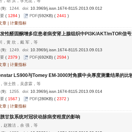
芳，胡 滨，李元昆，等
 (
9
): 1244.
doi:
10.3969/j.issn.1674-8115.2013.09.012
要
(
1284
)
PDF
(592KB) (
2441
)
文章
|
计量指标
发性醛固酮增多症患者病变肾上腺组织中PI3K/AKT/mTOR信
川，黄 欣，戴 军，等
 (
9
): 1249.
doi:
10.3969/j.issn.1674-8115.2013.09.013
要
(
2379
)
PDF
(692KB) (
2594
)
文章
|
计量指标
enstar LS900与Tomey EM-3000对角膜中央厚度测量结果的比
琼，张士胜，吴彦霖，等
 (
9
): 1255.
doi:
10.3969/j.issn.1674-8115.2013.09.014
要
(
1567
)
PDF
(280KB) (
2372
)
文章
|
计量指标
胱甘肽系统对冠状动脉病变程度的影响
晖，赵雅洁，余 强，等