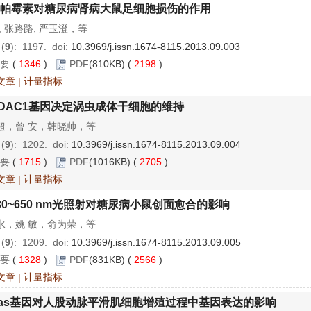
帕霉素对糖尿病肾病大鼠足细胞损伤的作用
, 张路路, 严玉澄，等
 (
9
): 1197.
doi:
10.3969/j.issn.1674-8115.2013.09.003
要
(
1346
)
PDF
(810KB) (
2198
)
文章
|
计量指标
DAC1基因决定涡虫成体干细胞的维持
超，曾 安，韩晓帅，等
 (
9
): 1202.
doi:
10.3969/j.issn.1674-8115.2013.09.004
要
(
1715
)
PDF
(1016KB) (
2705
)
文章
|
计量指标
30~650 nm光照射对糖尿病小鼠创面愈合的影响
水，姚 敏，俞为荣，等
 (
9
): 1209.
doi:
10.3969/j.issn.1674-8115.2013.09.005
要
(
1328
)
PDF
(831KB) (
2566
)
文章
|
计量指标
as基因对人股动脉平滑肌细胞增殖过程中基因表达的影响