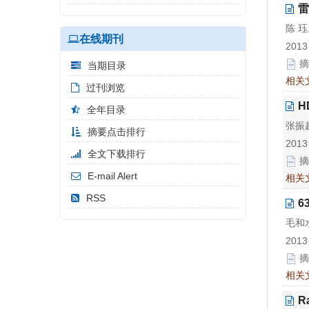
雷
陈 珏
在线期刊
2013
摘
当期目录
相关
过刊浏览
H
全年目录
张振
摘要点击排行
2013
全文下载排行
摘
E-mail Alert
相关
RSS
6
毛和
2013
摘
相关
R