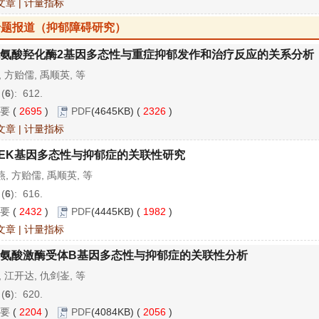
文章
|
计量指标
专题报道（抑郁障碍研究）
氨酸羟化酶2基因多态性与重症抑郁发作和治疗反应的关系分析
, 方贻儒, 禹顺英, 等
 (
6
): 612.
要
(
2695
)
PDF
(4645KB) (
2326
)
文章
|
计量指标
EK基因多态性与抑郁症的关联性研究
, 方贻儒, 禹顺英, 等
 (
6
): 616.
要
(
2432
)
PDF
(4445KB) (
1982
)
文章
|
计量指标
氨酸激酶受体B基因多态性与抑郁症的关联性分析
, 江开达, 仇剑崟, 等
 (
6
): 620.
要
(
2204
)
PDF
(4084KB) (
2056
)