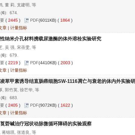
, 董 莉, 支建明, 等
 (
6
): 674.
要
(
2445
)
PDF
(6011KB) (
1864
)
文章
|
计量指标
性纳米介孔材料携载尿激酶的体外溶栓实验研究
, 吴 强, 宋蓓雯, 等
 (
6
): 679.
要
(
2219
)
PDF
(4410KB) (
2003
)
文章
|
计量指标
凌草甲素诱导结直肠癌细胞SW-1116凋亡与衰老的体内外实验
, 郭竹英, 徐芒华, 等
 (
6
): 683.
要
(
2405
)
PDF
(9072KB) (
1622
)
文章
|
计量指标
莨菪碱治疗冠状动脉微循环障碍的实验观察
, 蒋锦琪, 张道良, 等