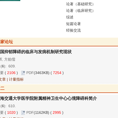
论著（基础研究）
论著（临床研究）
综述
短篇论著
经验交流
专家论坛
国抑郁障碍的临床与发病机制研究现状
辉, 方贻儒
 (
6
): 609.
要
(
2106
)
PDF
(3463KB) (
7254
)
文章
|
计量指标
封二
海交通大学医学院附属精神卫生中心心境障碍科简介
 (
6
): 610.
要
(
1020
)
PDF
(1162KB) (
2995
)