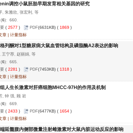
enin调控小鼠胚胎早期发育相关基因的研究
, 朱雅欣, 张宏利, 等
 (
6
): 660.
要
(
2577
)
PDF
(6631KB) (
1869
)
文章
|
计量指标
格列酮对1型糖尿病大鼠血管结构及磷脂酶A2表达的影响
, 王宁荐, 赵丽娟, 等
 (
6
): 665.
要
(
2281
)
PDF
(7453KB) (
1318
)
文章
|
计量指标
组人生长激素对肝癌细胞MHCC-97H的作用及机制
, 钟 强, 顾 岩
 (
6
): 669.
要
(
2433
)
PDF
(6477KB) (
1654
)
文章
|
计量指标
端延髓腹内侧部微量注射雌激素对大鼠内脏运动反应的影响