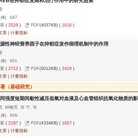
REB在抑郁症发病和治疗作用中的研究进展
霄
 (
6
): 647.
要
(
2529
)
PDF
(4037KB) (
1616
)
文章
|
计量指标
源性神经营养因子在抑郁症发作病理机制中的作用
挚
 (
6
): 651.
要
(
2712
)
PDF
(5012KB) (
2429
)
文章
|
计量指标
论著（基础研究）
同强度短期间歇性减压低氧对血液及心血管组织抗氧化物质的影
, 钟梅芳, 张 宁, 等
 (
6
): 656.
要
(
2187
)
PDF
(4334KB) (
1657
)
文章
|
计量指标