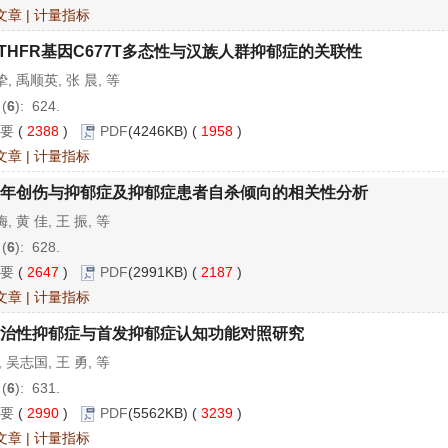
文章
|
计量指标
THFR基因C677T多态性与汉族人群抑郁症的关联性
, 禹顺英, 张 晨, 等
 (
6
): 624.
要
(
2388
)
PDF
(4246KB) (
1958
)
文章
|
计量指标
年创伤与抑郁症及抑郁症患者自杀倾向的相关性分析
, 黄 佳, 王 振, 等
 (
6
): 628.
要
(
2647
)
PDF
(2991KB) (
2187
)
文章
|
计量指标
治性抑郁症与首发抑郁症认知功能对照研究
, 吴志国, 王 勇, 等
 (
6
): 631.
要
(
2990
)
PDF
(5562KB) (
3239
)
文章
|
计量指标