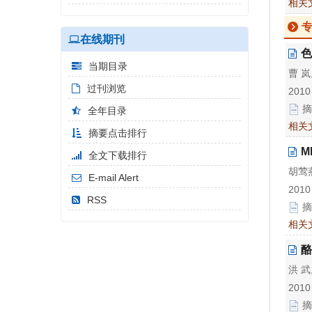
相关
在线期刊
色
当期目录
曹 岚
过刊浏览
2010
摘
全年目录
相关
摘要点击排行
M
全文下载排行
胡莺燕
E-mail Alert
2010
RSS
摘
相关
酪
洪 武
2010
摘