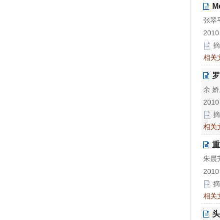
M
张翠平
2010
摘
相关
罗
余 娇
2010
摘
相关
重
朱晨芳
2010
摘
相关
头