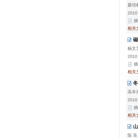
聂培鹤
2010
摘
相关
磁
杨文芝
2010
摘
相关
冬
高丰厚
2010
摘
相关
山
陈 良