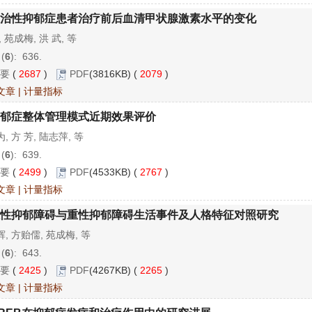
治性抑郁症患者治疗前后血清甲状腺激素水平的变化
, 苑成梅, 洪 武, 等
 (
6
): 636.
要
(
2687
)
PDF
(3816KB) (
2079
)
文章
|
计量指标
郁症整体管理模式近期效果评价
, 方 芳, 陆志萍, 等
 (
6
): 639.
要
(
2499
)
PDF
(4533KB) (
2767
)
文章
|
计量指标
性抑郁障碍与重性抑郁障碍生活事件及人格特征对照研究
, 方贻儒, 苑成梅, 等
 (
6
): 643.
要
(
2425
)
PDF
(4267KB) (
2265
)
文章
|
计量指标