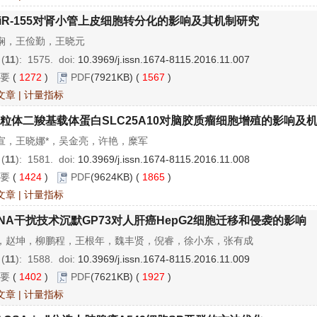
iR-155对肾小管上皮细胞转分化的影响及其机制研究
娴，王俭勤，王晓元
 (
11
): 1575.
doi:
10.3969/j.issn.1674-8115.2016.11.007
要
(
1272
)
PDF
(7921KB) (
1567
)
文章
|
计量指标
粒体二羧基载体蛋白SLC25A10对脑胶质瘤细胞增殖的影响及
宣，王晓娜*，吴金亮，许艳，糜军
 (
11
): 1581.
doi:
10.3969/j.issn.1674-8115.2016.11.008
要
(
1424
)
PDF
(9624KB) (
1865
)
文章
|
计量指标
NA干扰技术沉默GP73对人肝癌HepG2细胞迁移和侵袭的影响
，赵坤，柳鹏程，王根年，魏丰贤，倪睿，徐小东，张有成
 (
11
): 1588.
doi:
10.3969/j.issn.1674-8115.2016.11.009
要
(
1402
)
PDF
(7621KB) (
1927
)
文章
|
计量指标