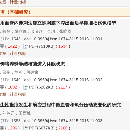
文章
|
计量指标
论著（基础研究）
用血管内穿刺法建立蛛网膜下腔出血后早期脑损伤兔模型
，戴炯，缪亦锋，金义超，金珂，张晓华
 (
11
): 1543.
doi:
10.3969/j.issn.1674-8115.2016.11.001
要
(
1422
)
PDF
(7518KB) (
1634
)
文章
|
计量指标
钾培养诱导结核菌进入休眠状态
，曹俊，徐莉，郭述良
 (
11
): 1549.
doi:
10.3969/j.issn.1674-8115.2016.11.002
要
(
1092
)
PDF
(6262KB) (
2117
)
文章
|
计量指标
生性瘢痕发生和演变过程中微血管和氧分压动态变化的研究
，刘英开，王西樵
 (
11
): 1553.
doi:
10.3969/j.issn.1674-8115.2016.11.003
要
(
1206
)
PDF
(6077KB) (
2100
)