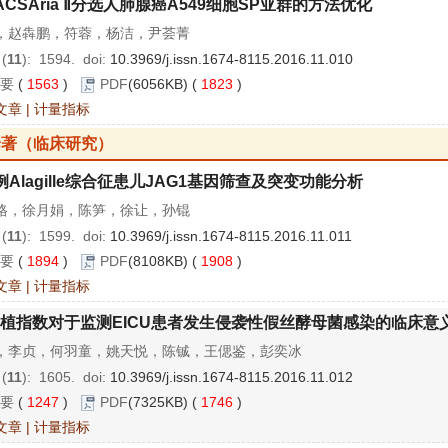
ACSAria Ⅱ分选人肺腺癌A549细胞SP亚群的方法优化
，赵犇鹏，符蓉，杨洁，尹荟菁
 (
11
): 1594.
doi:
10.3969/j.issn.1674-8115.2016.11.010
要
(
1563
)
PDF
(6056KB) (
1823
)
文章
|
计量指标
论著（临床研究）
例Alagille综合征患儿JAG1基因筛查及突变功能分析
格，徐月娟，陈笋，徐让，孙锟
 (
11
): 1599.
doi:
10.3969/j.issn.1674-8115.2016.11.011
要
(
1894
)
PDF
(8108KB) (
1908
)
文章
|
计量指标
植指数对于监测EICU患者发生侵袭性假丝酵母菌感染的临床意
，李贞，何羽童，姚天悦，陈铖，王偲鉴，彭奕冰
 (
11
): 1605.
doi:
10.3969/j.issn.1674-8115.2016.11.012
要
(
1247
)
PDF
(7325KB) (
1746
)
文章
|
计量指标