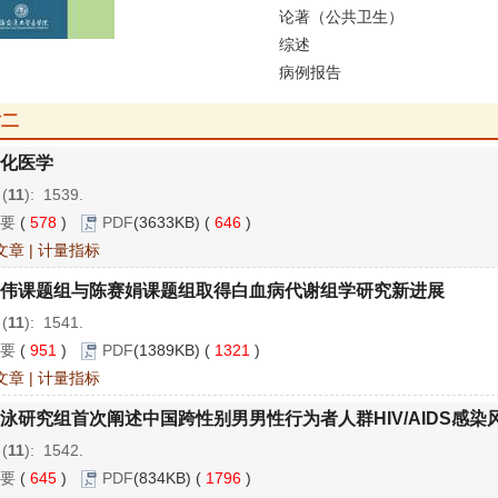
论著（公共卫生）
综述
病例报告
封二
化医学
 (
11
): 1539.
要
(
578
)
PDF
(3633KB) (
646
)
文章
|
计量指标
伟课题组与陈赛娟课题组取得白血病代谢组学研究新进展
 (
11
): 1541.
要
(
951
)
PDF
(1389KB) (
1321
)
文章
|
计量指标
泳研究组首次阐述中国跨性别男男性行为者人群HIV/AIDS感染
 (
11
): 1542.
要
(
645
)
PDF
(834KB) (
1796
)