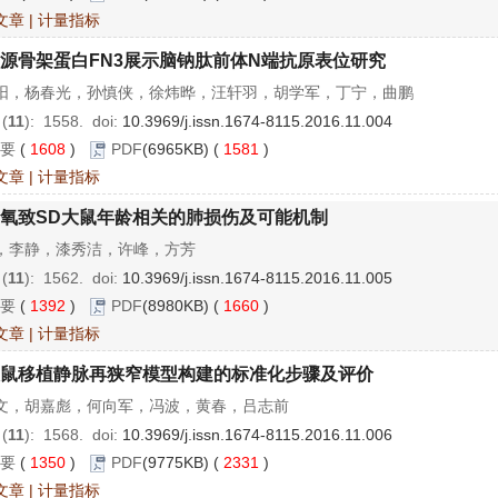
文章
|
计量指标
源骨架蛋白FN3展示脑钠肽前体N端抗原表位研究
阳，杨春光，孙慎侠，徐炜晔，汪轩羽，胡学军，丁宁，曲鹏
 (
11
): 1558.
doi:
10.3969/j.issn.1674-8115.2016.11.004
要
(
1608
)
PDF
(6965KB) (
1581
)
文章
|
计量指标
氧致SD大鼠年龄相关的肺损伤及可能机制
，李静，漆秀洁，许峰，方芳
 (
11
): 1562.
doi:
10.3969/j.issn.1674-8115.2016.11.005
要
(
1392
)
PDF
(8980KB) (
1660
)
文章
|
计量指标
鼠移植静脉再狭窄模型构建的标准化步骤及评价
文，胡嘉彪，何向军，冯波，黄春，吕志前
 (
11
): 1568.
doi:
10.3969/j.issn.1674-8115.2016.11.006
要
(
1350
)
PDF
(9775KB) (
2331
)
文章
|
计量指标