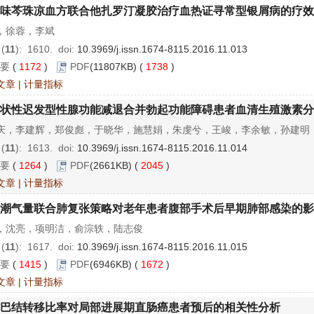
味芩珠凉血方联合他扎罗汀凝胶治疗血热证寻常型银屑病的疗效
，徐蓉，李斌
 (
11
): 1610.
doi:
10.3969/j.issn.1674-8115.2016.11.013
要
(
1172
)
PDF
(11807KB) (
1738
)
文章
|
计量指标
状性迟发型性腺功能减退合并勃起功能障碍患者血清生殖激素分
庆，李建辉，郑俊彪，于晓华，施慧娟，朱虔兮，王峻，李余敏，孙建明
 (
11
): 1613.
doi:
10.3969/j.issn.1674-8115.2016.11.014
要
(
1264
)
PDF
(2661KB) (
2045
)
文章
|
计量指标
潮气量联合肺复张策略对老年患者腹部手术后早期肺部感染的影
，沈亮，项明洁，俞淙轶，陆志俊
 (
11
): 1617.
doi:
10.3969/j.issn.1674-8115.2016.11.015
要
(
1415
)
PDF
(6946KB) (
1672
)
文章
|
计量指标
巴结转移比率对局部进展期直肠癌患者预后的相关性分析