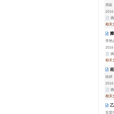
周荻
2016
摘
相关
瓣
李艳
2016
摘
相关
超
徐婷
2016
摘
相关
乙
车荣