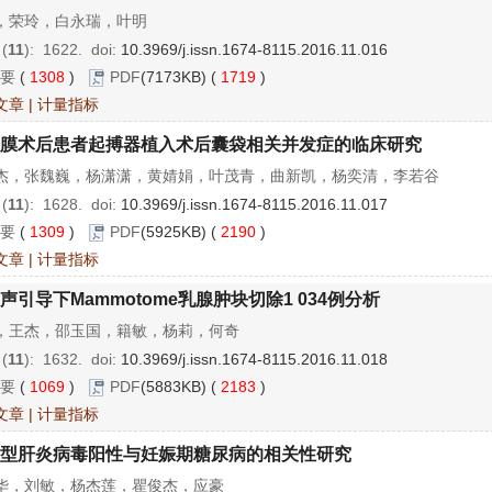
，荣玲，白永瑞，叶明
 (
11
): 1622.
doi:
10.3969/j.issn.1674-8115.2016.11.016
要
(
1308
)
PDF
(7173KB) (
1719
)
文章
|
计量指标
膜术后患者起搏器植入术后囊袋相关并发症的临床研究
杰，张魏巍，杨潇潇，黄婧娟，叶茂青，曲新凯，杨奕清，李若谷
 (
11
): 1628.
doi:
10.3969/j.issn.1674-8115.2016.11.017
要
(
1309
)
PDF
(5925KB) (
2190
)
文章
|
计量指标
声引导下Mammotome乳腺肿块切除1 034例分析
，王杰，邵玉国，籍敏，杨莉，何奇
 (
11
): 1632.
doi:
10.3969/j.issn.1674-8115.2016.11.018
要
(
1069
)
PDF
(5883KB) (
2183
)
文章
|
计量指标
型肝炎病毒阳性与妊娠期糖尿病的相关性研究
华，刘敏，杨杰莲，瞿俊杰，应豪