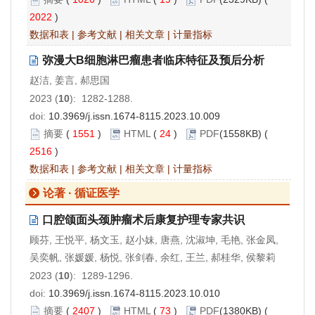
2022
)
数据和表
|
参考文献
|
相关文章
|
计量指标
弥漫大B细胞淋巴瘤患者临床特征及预后分析
赵洁, 姜言, 郝思国
2023 (
10
): 1282-1288.
doi:
10.3969/j.issn.1674-8115.2023.10.009
摘要
(
1551
)
HTML
(
24
)
PDF
(1558KB) (
2516
)
数据和表
|
参考文献
|
相关文章
|
计量指标
论著 · 循证医学
口腔颌面头颈肿瘤术后康复护理专家共识
顾芬, 王悦平, 杨文玉, 赵小妹, 唐燕, 沈淑坤, 毛艳, 张金凤,
吴奕帆, 张媛媛, 杨悦, 张剑春, 余红, 王兰, 郝桂华, 侯黎莉
2023 (
10
): 1289-1296.
doi:
10.3969/j.issn.1674-8115.2023.10.010
摘要
(
2407
)
HTML
(
73
)
PDF
(1380KB) (