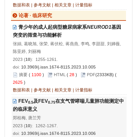
数据和表
|
参考文献
|
相关文章
|
计量指标
论著 · 临床研究
青少年的成人起病型糖尿病家系
NEUROD1
基因
突变的筛查与功能解析
张娟, 葛晓旭, 张荣, 蒋伏松, 蒋燕燕, 李鸣, 李甜甜, 刘婵薇,
陈亚婷, 刘丽梅
2023 (
10
): 1255-1261.
doi:
10.3969/j.issn.1674-8115.2023.10.005
摘要
(
1100
)
HTML
(
28
)
PDF
(2333KB) (
2625
)
数据和表
|
参考文献
|
相关文章
|
计量指标
FEV
及FEV
在支气管哮喘儿童肺功能测定中
0.5
0.75
的临床意义
郑桂梅, 唐兰芳
2023 (
10
): 1262-1267.
doi:
10.3969/j.issn.1674-8115.2023.10.006