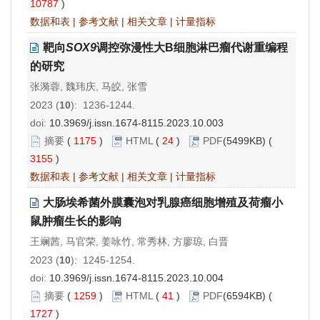
10787
)
数据和表
|
参考文献
|
相关文章
|
计量指标
靶向
SOX9
调控弥漫性大B细胞淋巴瘤代谢重编程
的研究
张漪蓉, 魏玮庆, 马皎, 张雪
2023 (
10
): 1236-1244.
doi:
10.3969/j.issn.1674-8115.2023.10.003
摘要
(
1175
)
HTML
(
24
)
PDF
(5499KB) (
3155
)
数据和表
|
参考文献
|
相关文章
|
计量指标
大肠埃希菌外膜囊泡对乳腺癌细胞增殖及荷瘤小
鼠肿瘤生长的影响
王斓茜, 马官荣, 姜咏竹, 常秀林, 方廖琼, 白晋
2023 (
10
): 1245-1254.
doi:
10.3969/j.issn.1674-8115.2023.10.004
摘要
(
1259
)
HTML
(
41
)
PDF
(6594KB) (
1727
)