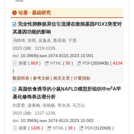
论著 · 基础研究
完全性肺静脉异位引流潜在致病基因
PDX1
突变对
其基因功能的影响
冯炜琦, 张琪, 吴逸卓, 鲁亚南, 于昱
2023 (
10
): 1219-1226.
doi:
10.3969/j.issn.1674-8115.2023.10.001
摘要
(
869
)
HTML
(
30
)
PDF
(2834KB) (
4104
)
数据和表
|
参考文献
|
相关文章
|
计量指标
6
高脂饮食诱导的小鼠NAFLD模型肝组织中m
A甲
基化修饰表达谱分析
刘君君, 逯素梅, 张炳杨, 李永清, 马万山
2023 (
10
): 1227-1235.
doi:
10.3969/j.issn.1674-8115.2023.10.002
摘要
(
1435
)
HTML
(
38
)
PDF
(3120KB) (