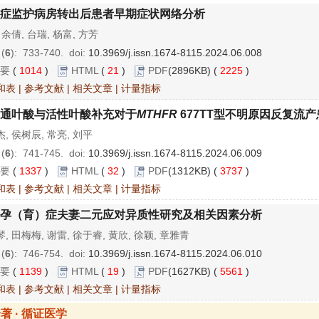
症监护病房转出后患者早期症状网络分析
 余倩, 台瑞, 杨富, 方芳
 (
6
): 733-740.
doi:
10.3969/j.issn.1674-8115.2024.06.008
要
(
1014
)
HTML
(
21
)
PDF
(2896KB) (
2225
)
和表
|
参考文献
|
相关文章
|
计量指标
通叶酸与活性叶酸补充对于
MTHFR
677TT型不明原因反复流
, 侯树辰, 常亮, 刘平
 (
6
): 741-745.
doi:
10.3969/j.issn.1674-8115.2024.06.009
要
(
1337
)
HTML
(
32
)
PDF
(1312KB) (
3737
)
和表
|
参考文献
|
相关文章
|
计量指标
孕（育）症夫妻二元应对异质性研究及相关因素分析
, 田梅梅, 谢雷, 徐于睿, 黄欣, 徐颖, 章雅青
 (
6
): 746-754.
doi:
10.3969/j.issn.1674-8115.2024.06.010
要
(
1139
)
HTML
(
19
)
PDF
(1627KB) (
5561
)
和表
|
参考文献
|
相关文章
|
计量指标
著 · 循证医学