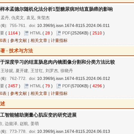
样本孟德尔随机化法分析1型糖尿病对结直肠癌的影响
 孟丹, 仇奕文, 袁见, 朱莹杰
 (
6
): 755-761.
doi:
10.3969/j.issn.1674-8115.2024.06.011
要
(
1164
)
HTML
(
28
)
PDF
(2526KB) (
2510
)
和表
|
参考文献
|
相关文章
|
计量指标
著 · 技术与方法
于深度学习的结直肠息肉内镜图像分割和分类方法比较
 王珍妮, 夏开建, 王甘红, 刘罗杰, 徐晓丹
 (
6
): 762-772.
doi:
10.3969/j.issn.1674-8115.2024.06.012
要
(
2457
)
HTML
(
79
)
PDF
(5700KB) (
4296
)
和表
|
参考文献
|
相关文章
|
计量指标
综述
工智能辅助测量心肌应变的研究进展
, 边懿泽, 赵航, 姜萌
 (
6
): 773-778.
doi:
10.3969/j.issn.1674-8115.2024.06.013