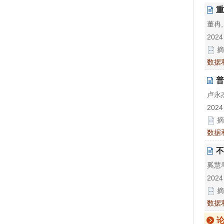
重
董冉,
2024
摘
数据
普
卢永杰
2024
摘
数据
不
奚慧琴
2024
摘
数据
论