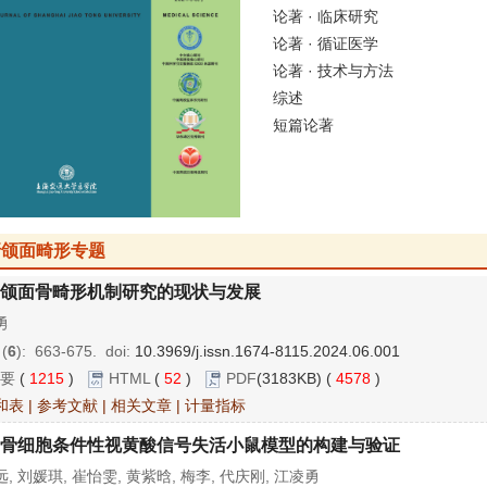
论著 · 临床研究
论著 · 循证医学
论著 · 技术与方法
综述
短篇论著
牙颌面畸形专题
颌面骨畸形机制研究的现状与发展
勇
 (
6
): 663-675.
doi:
10.3969/j.issn.1674-8115.2024.06.001
要
(
1215
)
HTML
(
52
)
PDF
(3183KB) (
4578
)
和表
|
参考文献
|
相关文章
|
计量指标
骨细胞条件性视黄酸信号失活小鼠模型的构建与验证
, 刘媛琪, 崔怡雯, 黄紫晗, 梅李, 代庆刚, 江凌勇