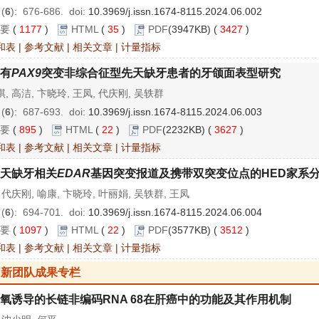
 (
6
): 676-686.
doi:
10.3969/j.issn.1674-8115.2024.06.002
要
(
1177
)
HTML
(
35
)
PDF
(3947KB) (
3427
)
和表
|
参考文献
|
相关文章
|
计量指标
有
PAX9
突变非综合征型先天缺牙患者的牙颌面表型研究
, 高洁, 卞晓玲, 王凤, 代庆刚, 吴轶群
 (
6
): 687-693.
doi:
10.3969/j.issn.1674-8115.2024.06.003
要
(
895
)
HTML
(
22
)
PDF
(2232KB) (
3627
)
和表
|
参考文献
|
相关文章
|
计量指标
天缺牙相关
EDAR
基因突变报道及携带双突变位点的HED家系
 代庆刚, 喻康, 卞晓玲, 叶丽娟, 吴轶群, 王凤
 (
6
): 694-701.
doi:
10.3969/j.issn.1674-8115.2024.06.004
要
(
1097
)
HTML
(
22
)
PDF
(3577KB) (
3512
)
和表
|
参考文献
|
相关文章
|
计量指标
创新团队成果专栏
氧诱导的长链非编码RNA 68在肝癌中的功能及其作用机制