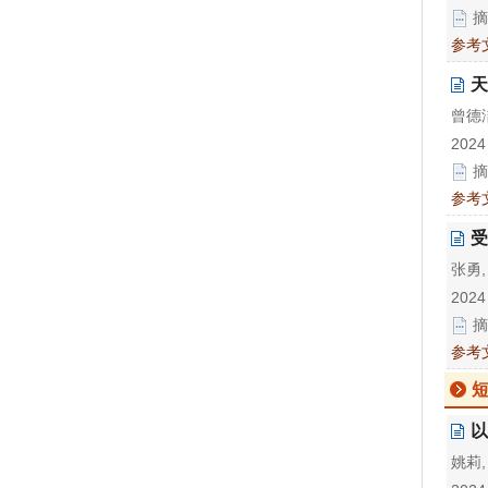
摘
参考
天
曾德洁
2024
摘
参考
受
张勇,
2024
摘
参考
以
姚莉,