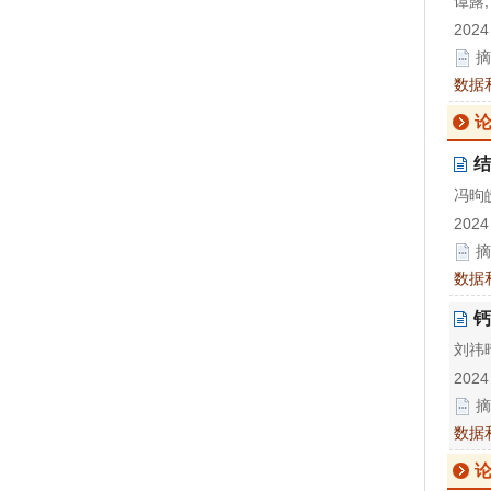
谭露,
2024
摘
数据
论
结
冯昫皎
2024
摘
数据
钙
刘祎晴
2024
摘
数据
论