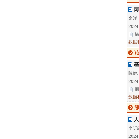
两
俞洋,
2024
摘
数据
论
基
陈健,
2024
摘
数据
人
李昕欣
2024