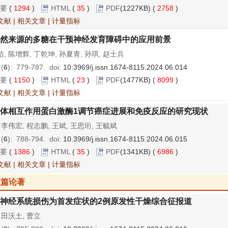
要
(
1294
)
HTML
(
35
)
PDF
(1227KB) (
2758
)
文献
|
相关文章
|
计量指标
然来源的多糖在干预神经发育障碍中的应用前景
, 陈增辉, 丁乾坤, 孙夏青, 孙琪, 赵士兵
 (
6
): 779-787.
doi:
10.3969/j.issn.1674-8115.2024.06.014
要
(
1150
)
HTML
(
23
)
PDF
(1477KB) (
8099
)
文献
|
相关文章
|
计量指标
体相互作用蛋白激酶1调节癌症进展和免疫反应的研究现状
 李伟宏, 程志鹏, 王斌, 王思珩, 王毓斌
 (
6
): 788-794.
doi:
10.3969/j.issn.1674-8115.2024.06.015
要
(
1386
)
HTML
(
35
)
PDF
(1341KB) (
6986
)
文献
|
相关文章
|
计量指标
短篇论著
神经系统损伤为首发症状的2例原发性干燥综合征报道
 田沃土, 曹立