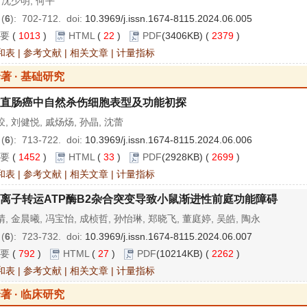
 沈少明, 何平
 (
6
): 702-712.
doi:
10.3969/j.issn.1674-8115.2024.06.005
要
(
1013
)
HTML
(
22
)
PDF
(3406KB) (
2379
)
和表
|
参考文献
|
相关文章
|
计量指标
著 · 基础研究
直肠癌中自然杀伤细胞表型及功能初探
, 刘健悦, 戚炀炀, 孙晶, 沈蕾
 (
6
): 713-722.
doi:
10.3969/j.issn.1674-8115.2024.06.006
要
(
1452
)
HTML
(
33
)
PDF
(2928KB) (
2699
)
和表
|
参考文献
|
相关文章
|
计量指标
离子转运ATP酶B2杂合突变导致小鼠渐进性前庭功能障碍
, 金晨曦, 冯宝怡, 成桢哲, 孙怡琳, 郑晓飞, 董庭婷, 吴皓, 陶永
 (
6
): 723-732.
doi:
10.3969/j.issn.1674-8115.2024.06.007
要
(
792
)
HTML
(
27
)
PDF
(10214KB) (
2262
)
和表
|
参考文献
|
相关文章
|
计量指标
著 · 临床研究