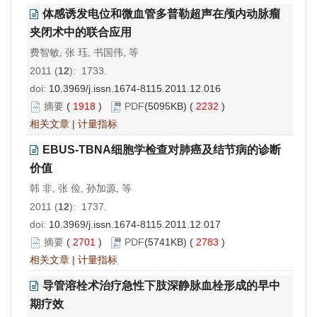
体感诱发电位和微血管多普勒超声在颅内动脉瘤
夹闭术中的联合应用
费智敏, 张 珏, 书国伟, 等
2011 (
12
): 1733.
doi:
10.3969/j.issn.1674-8115.2011.12.016
摘要
(
1918
)
PDF
(5095KB) (
2232
)
相关文章
|
计量指标
EBUS-TBNA细胞学检查对肺癌及结节病的诊断
价值
韩 非, 张 俭, 孙加源, 等
2011 (
12
): 1737.
doi:
10.3969/j.issn.1674-8115.2011.12.017
摘要
(
2701
)
PDF
(5741KB) (
2783
)
相关文章
|
计量指标
导管溶栓术治疗急性下肢深静脉血栓形成的早中
期疗效