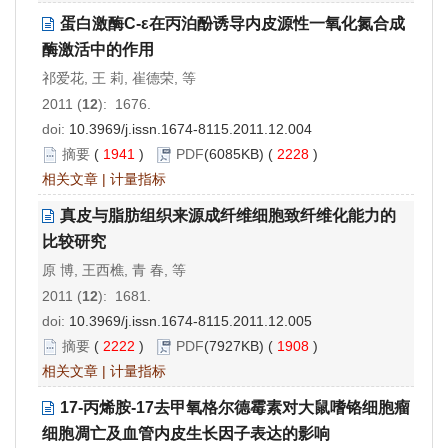
蛋白激酶C-ε在丙泊酚诱导内皮源性一氧化氮合成
酶激活中的作用
祁爱花, 王 莉, 崔德荣, 等
2011 (
12
): 1676.
doi:
10.3969/j.issn.1674-8115.2011.12.004
摘要
(
1941
)
PDF
(6085KB) (
2228
)
相关文章
|
计量指标
真皮与脂肪组织来源成纤维细胞致纤维化能力的
比较研究
原 博, 王西樵, 青 春, 等
2011 (
12
): 1681.
doi:
10.3969/j.issn.1674-8115.2011.12.005
摘要
(
2222
)
PDF
(7927KB) (
1908
)
相关文章
|
计量指标
17-丙烯胺-17去甲氧格尔德霉素对大鼠嗜铬细胞瘤
细胞凋亡及血管内皮生长因子表达的影响