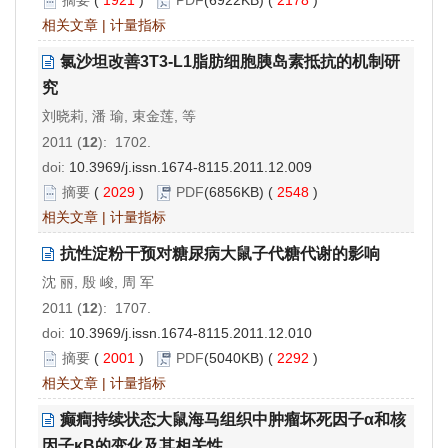
摘要
(
1921
)
PDF
(6922KB) (
2178
)
相关文章
|
计量指标
氯沙坦改善3T3-L1脂肪细胞胰岛素抵抗的机制研
究
刘晓莉, 潘 瑜, 束金莲, 等
2011 (
12
): 1702.
doi:
10.3969/j.issn.1674-8115.2011.12.009
摘要
(
2029
)
PDF
(6856KB) (
2548
)
相关文章
|
计量指标
抗性淀粉干预对糖尿病大鼠子代糖代谢的影响
沈 丽, 殷 峻, 周 军
2011 (
12
): 1707.
doi:
10.3969/j.issn.1674-8115.2011.12.010
摘要
(
2001
)
PDF
(5040KB) (
2292
)
相关文章
|
计量指标
癫癎持续状态大鼠海马组织中肿瘤坏死因子α和核
因子κB的变化及其相关性