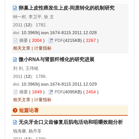
卵巢上皮性癌发生上皮-间质转化的机制研究
钟一村, 李卫平, 狄 文
2011 (
12
): 1782.
doi:
10.3969/j.issn.1674-8115.2011.12.028
摘要
(
2004
)
PDF
(4215KB) (
2267
)
相关文章
|
计量指标
微小RNA与肾脏纤维化的研究进展
刘 剑, 王伟铭
2011 (
12
): 1786.
doi:
10.3969/j.issn.1674-8115.2011.12.029
摘要
(
1849
)
PDF
(4095KB) (
2454
)
相关文章
|
计量指标
短篇论著
无尖牙全口义齿修复后肌电活动和咀嚼效能分析
钱海馨, 杨丹苓