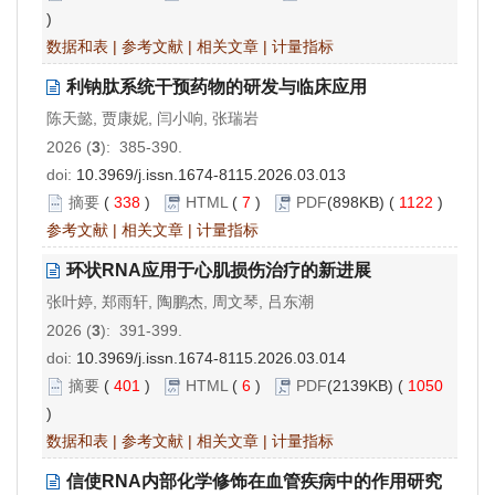
)
数据和表
|
参考文献
|
相关文章
|
计量指标
利钠肽系统干预药物的研发与临床应用
陈天懿, 贾康妮, 闫小响, 张瑞岩
2026 (
3
): 385-390.
doi:
10.3969/j.issn.1674-8115.2026.03.013
摘要
(
338
)
HTML
(
7
)
PDF
(898KB) (
1122
)
参考文献
|
相关文章
|
计量指标
环状RNA应用于心肌损伤治疗的新进展
张叶婷, 郑雨轩, 陶鹏杰, 周文琴, 吕东潮
2026 (
3
): 391-399.
doi:
10.3969/j.issn.1674-8115.2026.03.014
摘要
(
401
)
HTML
(
6
)
PDF
(2139KB) (
1050
)
数据和表
|
参考文献
|
相关文章
|
计量指标
信使RNA内部化学修饰在血管疾病中的作用研究