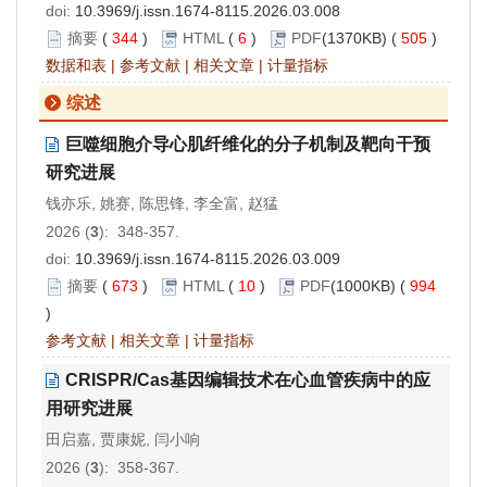
doi:
10.3969/j.issn.1674-8115.2026.03.008
摘要
(
344
)
HTML
(
6
)
PDF
(1370KB) (
505
)
数据和表
|
参考文献
|
相关文章
|
计量指标
综述
巨噬细胞介导心肌纤维化的分子机制及靶向干预
研究进展
钱亦乐, 姚赛, 陈思锋, 李全富, 赵猛
2026 (
3
): 348-357.
doi:
10.3969/j.issn.1674-8115.2026.03.009
摘要
(
673
)
HTML
(
10
)
PDF
(1000KB) (
994
)
参考文献
|
相关文章
|
计量指标
CRISPR/Cas基因编辑技术在心血管疾病中的应
用研究进展
田启嘉, 贾康妮, 闫小响
2026 (
3
): 358-367.