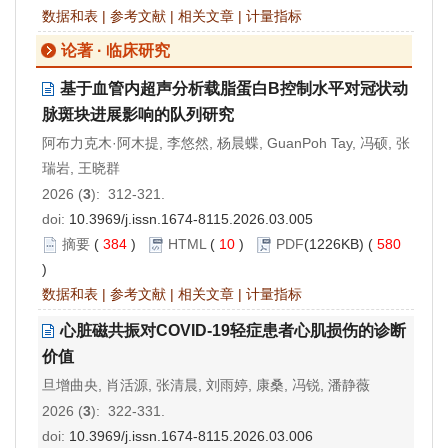
数据和表
|
参考文献
|
相关文章
|
计量指标
论著 · 临床研究
基于血管内超声分析载脂蛋白B控制水平对冠状动
脉斑块进展影响的队列研究
阿布力克木·阿木提, 李悠然, 杨晨蝶, GuanPoh Tay, 冯硕, 张
瑞岩, 王晓群
2026 (
3
): 312-321.
doi:
10.3969/j.issn.1674-8115.2026.03.005
摘要
(
384
)
HTML
(
10
)
PDF
(1226KB) (
580
)
数据和表
|
参考文献
|
相关文章
|
计量指标
心脏磁共振对COVID-19轻症患者心肌损伤的诊断
价值
旦增曲央, 肖活源, 张清晨, 刘雨婷, 康桑, 冯锐, 潘静薇
2026 (
3
): 322-331.
doi:
10.3969/j.issn.1674-8115.2026.03.006